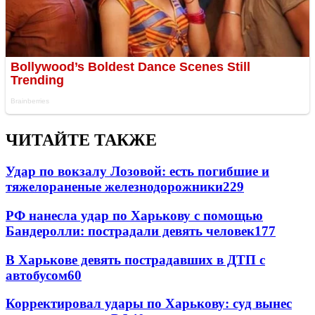
ЧИТАЙТЕ ТАКЖЕ
Удар по вокзалу Лозовой: есть погибшие и
тяжелораненые железнодорожники
229
РФ нанесла удар по Харькову с помощью
Бандеролли: пострадали девять человек
177
В Харькове девять пострадавших в ДТП с
автобусом
60
Корректировал удары по Харькову: суд вынес