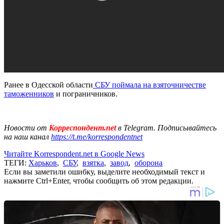
Ранее в Одесской области
СБУ поймала на взяточничестве
таможенников
и пограничников.
Новости от
Корреспондент.net
в Telegram. Подписывайтесь
на наш канал
https://t.me/korrespondentnet
Читайте Korrespondent.net в Google News
ТЕГИ:
Харьков
,
СБУ
,
взятка
,
завод
,
оборона
Если вы заметили ошибку, выделите необходимый текст и
нажмите Ctrl+Enter, чтобы сообщить об этом редакции.