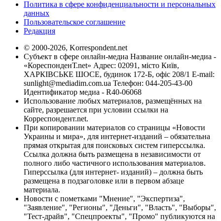
Политика в сфере конфиденциальности и персональных
данных
Пользовательское соглашение
Редакция
© 2000-2026, Korrespondent.net
Субъект в сфере онлайн-медиа Название онлайн-медиа -
«КореспонденТ.net» Адрес: 02091, місто Київ,
ХАРКІВСЬКЕ ШОСЕ, будинок 172-Б, офіс 208/1 E-mail:
sunlight@mediadim.com.ua
Телефон: 044-205-43-00
Идентификатор медиа - R40-06068
Использование любых материалов, размещённых на
сайте, разрешается при условии ссылки на
Корреспондент.net.
При копировании материалов со страницы «Новости
Украины и мира», для интернет-изданий – обязательна
прямая открытая для поисковых систем гиперссылка.
Ссылка должна быть размещена в независимости от
полного либо частичного использования материалов.
Гиперссылка (для интернет- изданий) – должна быть
размещена в подзаголовке или в первом абзаце
материала.
Новости с пометками "Мнение", "Экспертиза",
"Заявление", "Регионы", "Деньги", "Власть", "Выборы",
"Тест-драйв", "Спецпроекты", "Промо" публикуются на