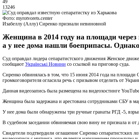
49
13246
Фото: myrotvorets.center
Изабеллу (Аллу) Сиренко признали невиновной
Женщина в 2014 году на площади через
а у нее дома нашли боеприпасы. Однако
Суд оправдал лидера сепаратистского движения Женское движен
сообщают
Українськi Новини
со ссылкой на приговор суда.
Сиренко обвинялась в том, что 15 июня 2014 года на площади
громкоговорителя огласила речь с призывом отделить от Укра
Данная видеозапись была размещена на видеохостинге YouТube
Женщина была задержана и арестована сотрудниками СБУ в мар
У нее дома были обнаружены три ручные гранаты РГД -5, взры
В судебном заседании обвиняемая свою вину не признала и от 
Свидетели подтвердили оглашение Сиренко сепаратистских лоз
видеозаписи с митинга, что является нарушением процедуры и 