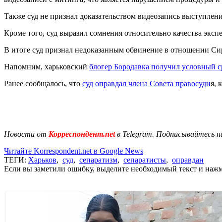
Также суд не признал доказательством видеозапись выступлени
Кроме того, суд выразил сомнения относительно качества эксп
В итоге суд признал недоказанным обвинение в отношении Сир
Напомним, харьковский
блогер Бородавка получил условный с
Ранее сообщалось, что
суд оправдал члена Совета правосуди
я, 
Новости от
Корреспондент.net
в Telegram. Подписывайтесь н
Читайте Korrespondent.net в Google News
ТЕГИ:
Харьков
,
суд
,
сепаратизм
,
сепаратисты
,
оправдан
Если вы заметили ошибку, выделите необходимый текст и нажми