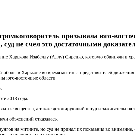
 громкоговоритель призывала юго-восто
, суд не счел это достаточными доказат
ие Харькова Изабеллу (Аллу) Сиренко, которую обвиняли в хран
 Свободы в Харькове во время митинга представителей движени
ины юго-восточные области.
.
те 2018 года.
вчатые вещества, а также детонирующий шнур и зажигательная т
дачи объяснений отказалась.
унгов на митинге, но суд не принял их показания во внимание, 
могло повлиять на их сознание.