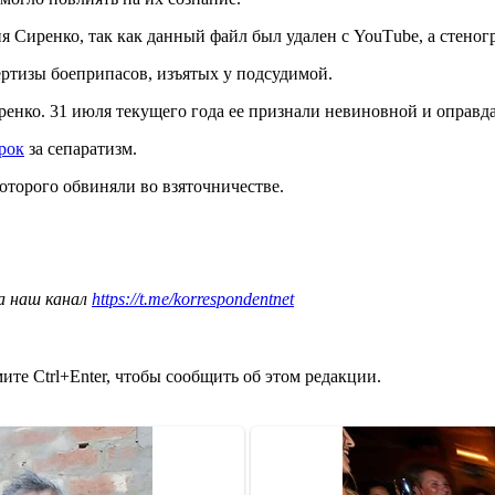
я Сиренко, так как данный файл был удален с YouТube, а стеног
ертизы боеприпасов, изъятых у подсудимой.
енко. 31 июля текущего года ее признали невиновной и оправд
рок
за сепаратизм.
которого обвиняли во взяточничестве.
а наш канал
https://t.me/korrespondentnet
те Ctrl+Enter, чтобы сообщить об этом редакции.