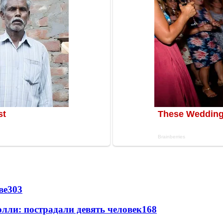
ве
303
лли: пострадали девять человек
168