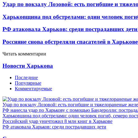
Удар по вокзалу Лозовой: есть погибшие и тяже
Харьковщина под обстрелами: один человек погиб
РФ атаковала Харьков: среди пострадавших дети
Россияне снова обстреляли спасателей в Харькове
Читать комментарии
Новости Харькова
Последние
Популярные
Комментируемые
Удар по вокзалу Лозовой: есть погибшие и тяжелораненые же
РФ нанесла удар по Харькову с помощью Бандеролли: пострада
Харьковщина под обстрелами: один человек погиб, семеро пос
Российский удар уничтожил 8 млн книг в Харькове
РФ атаковала Харьков: среди пострадавших дети