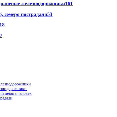
лораненые железнодорожники
161
, семеро пострадали
53
18
7
лезнодорожники
ли девять человек
традали