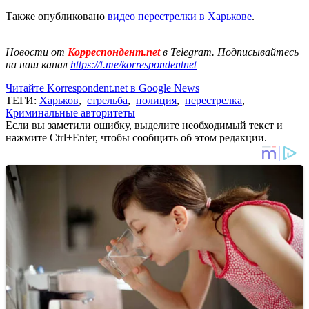
Также опубликовано
видео перестрелки в Харькове
.
Новости от
Корреспондент.net
в Telegram. Подписывайтесь
на наш канал
https://t.me/korrespondentnet
Читайте Korrespondent.net в Google News
ТЕГИ:
Харьков
,
стрельба
,
полиция
,
перестрелка
,
Криминальные авторитеты
Если вы заметили ошибку, выделите необходимый текст и
нажмите Ctrl+Enter, чтобы сообщить об этом редакции.