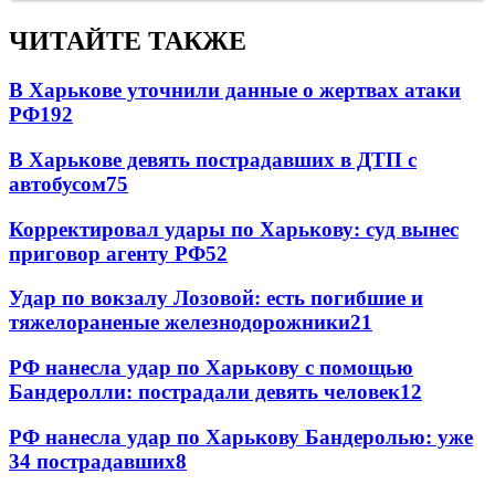
ЧИТАЙТЕ ТАКЖЕ
В Харькове уточнили данные о жертвах атаки
РФ
192
В Харькове девять пострадавших в ДТП с
автобусом
75
Корректировал удары по Харькову: суд вынес
приговор агенту РФ
52
Удар по вокзалу Лозовой: есть погибшие и
тяжелораненые железнодорожники
21
РФ нанесла удар по Харькову с помощью
Бандеролли: пострадали девять человек
12
РФ нанесла удар по Харькову Бандеролью: уже
34 пострадавших
8