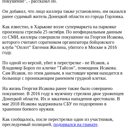
покушение", - рассказал он.
Он добавил, что лицо киллера также установлено, им оказался
ранее судимый житель Донецкой области из города Горловка.
Как известно, в Харькове возле супермаркета на парковке
произошла стрельба 25 октября. По неофициальным данным
со СМИ, киллеры совершили покушение на Георгия Исакова,
которого считают соратником организатора бойцовского
клуба "Оплот" Евгения Жилина, убитого в Москве в 2016
году.
По одной из версий, убит в перестрелке - не Исаков, а
Владимир Борох по кличке "Тайсон", помощник Исакова.
Сам Исаков, по этим данным, в настоящее время находится в
больнице с проникающим ранением грудной клетки.
На жизнь Георгия Исакова ранее также было совершено
покушение. В 2016 году в мужчину стреляли двое уроженцев
Донецкой области. Их и заказчика нападения арестовали. В
мае 2018 Исакова задерживала СБУ по подозрению в
хранении боевого оружия.
Как сообщалось, после перестрелки один из участников,
преследуемый полицией,
подорвался на гранате
.