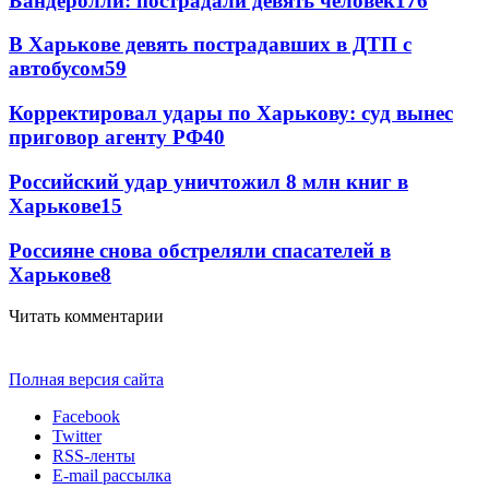
Бандеролли: пострадали девять человек
176
В Харькове девять пострадавших в ДТП с
автобусом
59
Корректировал удары по Харькову: суд вынес
приговор агенту РФ
40
Российский удар уничтожил 8 млн книг в
Харькове
15
Россияне снова обстреляли спасателей в
Харькове
8
Читать комментарии
Полная версия сайта
Facebook
Twitter
RSS-ленты
E-mail рассылка