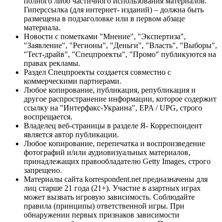
полного либо частичного использования материалов.
Гиперссылка (для интернет- изданий) – должна быть
размещена в подзаголовке или в первом абзаце
материала.
Новости с пометками "Мнение", "Экспертиза",
"Заявление", "Регионы", "Деньги", "Власть", "Выборы",
"Тест-драйв", "Спецпроекты", "Промо" публикуются на
правах рекламы.
Раздел Спецпроекты создается совместно с
коммерческими партнерами.
Любое копирование, публикация, републикация и
другое распространение информации, которое содержит
ссылку на "Интерфакс-Украина", EPA / UPG, строго
воспрещается.
Владелец веб-страницы в разделе Я- Корреспондент
является автор публикации.
Любое копирование, перепечатка и воспроизведение
фотографий и/или аудиовизуальных материалов,
принадлежащих правообладателю Getty Images, строго
запрещено.
Материалы сайта korrespondent.net предназначены для
лиц старше 21 года (21+). Участие в азартных играх
может вызвать игровую зависимость. Соблюдайте
правила (принципы) ответственной игры. При
обнаружении первых признаков зависимости