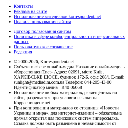
Контакты
Реклама на сайте
Использование материалов korrespondent.net
Правила пользования сайтом
Договор пользования сайтом
Политика в сфере конфиденциальности и персональных
данных
Пользовательское соглашение
Редакция
© 2000-2026, Korrespondent.net
Субъект в сфере онлайн-медиа Название онлайн-медиа -
«КореспонденТ.net» Адрес: 02091, місто Київ,
ХАРКІВСЬКЕ ШОСЕ, будинок 172-Б, офіс 208/1 E-mail:
sunlight@mediadim.com.ua
Телефон: 044-205-43-00
Идентификатор медиа - R40-06068
Использование любых материалов, размещённых на
сайте, разрешается при условии ссылки на
Корреспондент.net.
При копировании материалов со страницы «Новости
Украины и мира», для интернет-изданий – обязательна
прямая открытая для поисковых систем гиперссылка.
Ссылка должна быть размещена в независимости от