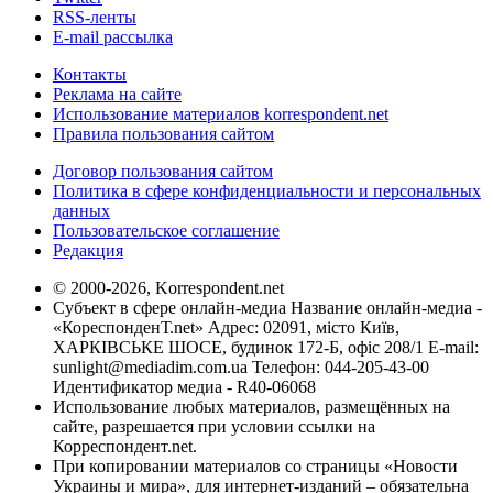
RSS-ленты
E-mail рассылка
Контакты
Реклама на сайте
Использование материалов korrespondent.net
Правила пользования сайтом
Договор пользования сайтом
Политика в сфере конфиденциальности и персональных
данных
Пользовательское соглашение
Редакция
© 2000-2026, Korrespondent.net
Субъект в сфере онлайн-медиа Название онлайн-медиа -
«КореспонденТ.net» Адрес: 02091, місто Київ,
ХАРКІВСЬКЕ ШОСЕ, будинок 172-Б, офіс 208/1 E-mail:
sunlight@mediadim.com.ua
Телефон: 044-205-43-00
Идентификатор медиа - R40-06068
Использование любых материалов, размещённых на
сайте, разрешается при условии ссылки на
Корреспондент.net.
При копировании материалов со страницы «Новости
Украины и мира», для интернет-изданий – обязательна