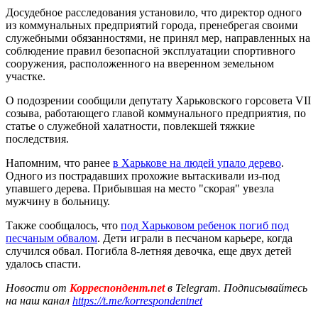
Досудебное расследования установило, что директор одного
из коммунальных предприятий города, пренебрегая своими
служебными обязанностями, не принял мер, направленных на
соблюдение правил безопасной эксплуатации спортивного
сооружения, расположенного на вверенном земельном
участке.
О подозрении сообщили депутату Харьковского горсовета VII
созыва, работающего главой коммунального предприятия, по
статье о служебной халатности, повлекшей тяжкие
последствия.
Напомним, что ранее
в Харькове на людей упало дерево
.
Одного из пострадавших прохожие вытаскивали из-под
упавшего дерева. Прибывшая на место "скорая" увезла
мужчину в больницу.
Также сообщалось, что
под Харьковом ребенок погиб под
песчаным обвалом
. Дети играли в песчаном карьере, когда
случился обвал. Погибла 8-летняя девочка, еще двух детей
удалось спасти.
Новости от
Корреспондент.net
в Telegram. Подписывайтесь
на наш канал
https://t.me/korrespondentnet