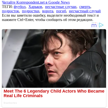
Читайте Korrespondent.net в Google News
ТЕГИ:
футбол
,
Харьков
,
несчастные случаи
,
смерть
,
подросток
,
подростки
,
ворота
,
погиб
,
несчастный случай
Если вы заметили ошибку, выделите необходимый текст и
нажмите Ctrl+Enter, чтобы сообщить об этом редакции.