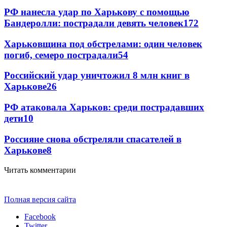
РФ нанесла удар по Харькову с помощью
Бандеролли: пострадали девять человек
172
Харьковщина под обстрелами: один человек
погиб, семеро пострадали
54
Российский удар уничтожил 8 млн книг в
Харькове
26
РФ атаковала Харьков: среди пострадавших
дети
10
Россияне снова обстреляли спасателей в
Харькове
8
Читать комментарии
Полная версия сайта
Facebook
Twitter