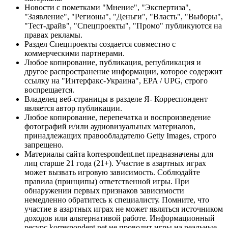
Новости с пометками "Мнение", "Экспертиза",
"Заявление", "Регионы", "Деньги", "Власть", "Выборы",
"Тест-драйв", "Спецпроекты", "Промо" публикуются на
правах рекламы.
Раздел Спецпроекты создается совместно с
коммерческими партнерами.
Любое копирование, публикация, републикация и
другое распространение информации, которое содержит
ссылку на "Интерфакс-Украина", EPA / UPG, строго
воспрещается.
Владелец веб-страницы в разделе Я- Корреспондент
является автор публикации.
Любое копирование, перепечатка и воспроизведение
фотографий и/или аудиовизуальных материалов,
принадлежащих правообладателю Getty Images, строго
запрещено.
Материалы сайта korrespondent.net предназначены для
лиц старше 21 года (21+). Участие в азартных играх
может вызвать игровую зависимость. Соблюдайте
правила (принципы) ответственной игры. При
обнаружении первых признаков зависимости
немедленно обратитесь к специалисту. Помните, что
участие в азартных играх не может являться источником
доходов или альтернативой работе. Информационный
ресурс korrespondent.net не проводит игры на реальные