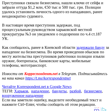
Преступники связали бизнесмена, нашли ключи от сейфа и
забрали оттуда $1,2 млн, €50 тыс и 500 тыс. грн. Полиции
удалось установить личность одного из нападавших, ранее
неоднократно судимого.
В настоящее время преступник задержан, под
процессуальным руководством харьковской местной
прокуратуры №3 он уведомлен о подозрении по ч.4 ст.187
УК.
Как сообщалось, ранее в Киевской области
задержали банду
за
нападение на бизнесмена. Во время проведения обысков по
месту жительства преступников работники полиции изъяли
оружие, боеприпасы, банковские карты, мобильные
телефоны, мототранспорт.
Новости от
Корреспондент.net
в Telegram. Подписывайтесь
на наш канал
https://t.me/korrespondentnet
Читайте Korrespondent.net в Google News
ТЕГИ:
Харьков
,
нападение
,
бандиты
,
разбой
,
бизнесмен
,
вооруженное нападение
Если вы заметили ошибку, выделите необходимый текст и
нажмите Ctrl+Enter, чтобы сообщить об этом редакции.