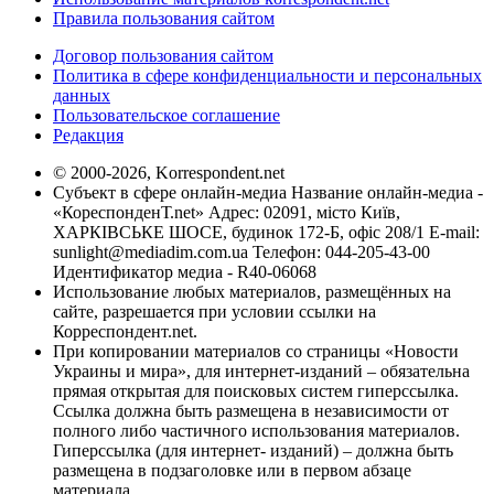
Правила пользования сайтом
Договор пользования сайтом
Политика в сфере конфиденциальности и персональных
данных
Пользовательское соглашение
Редакция
© 2000-2026, Korrespondent.net
Субъект в сфере онлайн-медиа Название онлайн-медиа -
«КореспонденТ.net» Адрес: 02091, місто Київ,
ХАРКІВСЬКЕ ШОСЕ, будинок 172-Б, офіс 208/1 E-mail:
sunlight@mediadim.com.ua
Телефон: 044-205-43-00
Идентификатор медиа - R40-06068
Использование любых материалов, размещённых на
сайте, разрешается при условии ссылки на
Корреспондент.net.
При копировании материалов со страницы «Новости
Украины и мира», для интернет-изданий – обязательна
прямая открытая для поисковых систем гиперссылка.
Ссылка должна быть размещена в независимости от
полного либо частичного использования материалов.
Гиперссылка (для интернет- изданий) – должна быть
размещена в подзаголовке или в первом абзаце
материала.