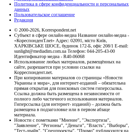
Политика в сфере конфиденциальности и персональных
данных
Пользовательское соглашение
Редакция
© 2000-2026, Korrespondent.net
Субъект в сфере онлайн-медиа Название онлайн-медиа -
«КореспонденТ.net» Адрес: 02091, місто Київ,
ХАРКІВСЬКЕ ШОСЕ, будинок 172-Б, офіс 208/1 E-mail:
sunlight@mediadim.com.ua
Телефон: 044-205-43-00
Идентификатор медиа - R40-06068
Использование любых материалов, размещённых на
сайте, разрешается при условии ссылки на
Корреспондент.net.
При копировании материалов со страницы «Новости
Украины и мира», для интернет-изданий – обязательна
прямая открытая для поисковых систем гиперссылка.
Ссылка должна быть размещена в независимости от
полного либо частичного использования материалов.
Гиперссылка (для интернет- изданий) – должна быть
размещена в подзаголовке или в первом абзаце
материала.
Новости с пометками "Мнение", "Экспертиза",
"Заявление", "Регионы", "Деньги", "Власть", "Выборы",
"Тест-драйв", "Спецпроекты", "Промо" публикуются на