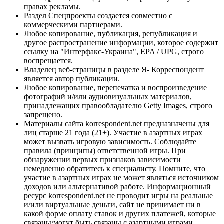
правах рекламы.
Раздел Спецпроекты создается совместно с
коммерческими партнерами.
Любое копирование, публикация, републикация и
другое распространение информации, которое содержит
ссылку на "Интерфакс-Украина", EPA / UPG, строго
воспрещается.
Владелец веб-страницы в разделе Я- Корреспондент
является автор публикации.
Любое копирование, перепечатка и воспроизведение
фотографий и/или аудиовизуальных материалов,
принадлежащих правообладателю Getty Images, строго
запрещено.
Материалы сайта korrespondent.net предназначены для
лиц старше 21 года (21+). Участие в азартных играх
может вызвать игровую зависимость. Соблюдайте
правила (принципы) ответственной игры. При
обнаружении первых признаков зависимости
немедленно обратитесь к специалисту. Помните, что
участие в азартных играх не может являться источником
доходов или альтернативой работе. Информационный
ресурс korrespondent.net не проводит игры на реальные
и/или виртуальные деньги, сайт не принимает ни в
какой форме оплату ставок и других платежей, которые
связаны/могут быть связаны с азартными играми,