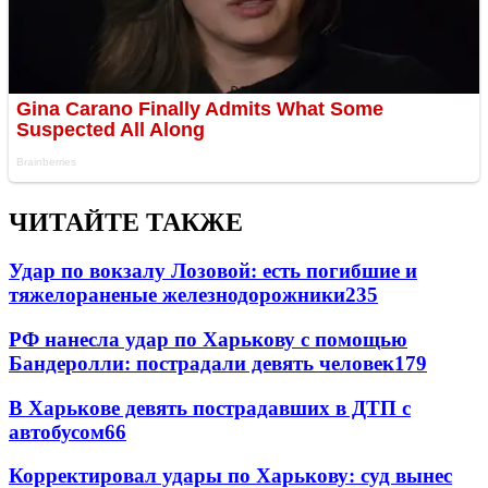
ЧИТАЙТЕ ТАКЖЕ
Удар по вокзалу Лозовой: есть погибшие и
тяжелораненые железнодорожники
235
РФ нанесла удар по Харькову с помощью
Бандеролли: пострадали девять человек
179
В Харькове девять пострадавших в ДТП с
автобусом
66
Корректировал удары по Харькову: суд вынес