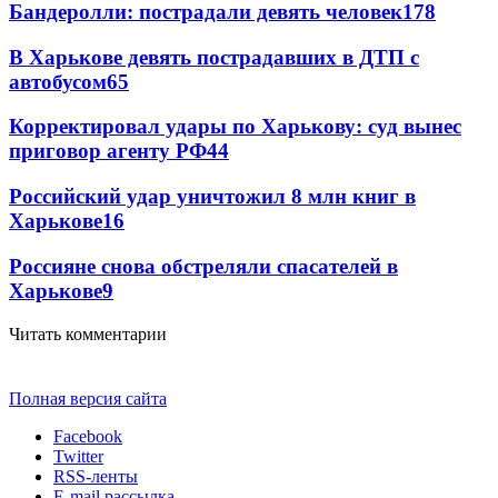
Бандеролли: пострадали девять человек
178
В Харькове девять пострадавших в ДТП с
автобусом
65
Корректировал удары по Харькову: суд вынес
приговор агенту РФ
44
Российский удар уничтожил 8 млн книг в
Харькове
16
Россияне снова обстреляли спасателей в
Харькове
9
Читать комментарии
Полная версия сайта
Facebook
Twitter
RSS-ленты
E-mail рассылка