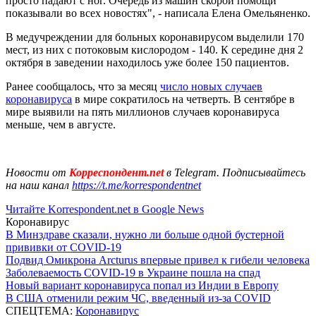
просто падают с ног. Очередь из машин скорой помощи
показывали во всех новостях", - написала Елена Омельяненко.
В медучреждении для больных коронавирусом выделили 170
мест, из них с потоковым кислородом - 140. К середине дня 2
октября в заведении находилось уже более 150 пациентов.
Ранее сообщалось, что за месяц
число новых случаев
коронавируса
в мире сократилось на четверть. В сентябре в
мире выявили на пять миллионов случаев коронавируса
меньше, чем в августе.
Новости от
Корреспондент.net
в Telegram. Подписывайтесь
на наш канал
https://t.me/korrespondentnet
Читайте Korrespondent.net в Google News
Коронавирус
В Минздраве сказали, нужно ли больше одной бустерной
прививки от COVID-19
Подвид Омикрона Arcturus впервые привел к гибели человека
Заболеваемость COVID-19 в Украине пошла на спад
Новый вариант коронавируса попал из Индии в Европу
В США отменили режим ЧС, введенный из-за COVID
СПЕЦТЕМА:
Коронавирус