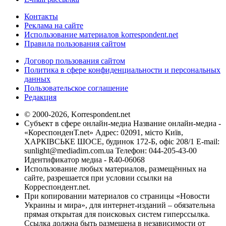
Контакты
Реклама на сайте
Использование материалов korrespondent.net
Правила пользования сайтом
Договор пользования сайтом
Политика в сфере конфиденциальности и персональных
данных
Пользовательское соглашение
Редакция
© 2000-2026, Korrespondent.net
Субъект в сфере онлайн-медиа Название онлайн-медиа -
«КореспонденТ.net» Адрес: 02091, місто Київ,
ХАРКІВСЬКЕ ШОСЕ, будинок 172-Б, офіс 208/1 E-mail:
sunlight@mediadim.com.ua
Телефон: 044-205-43-00
Идентификатор медиа - R40-06068
Использование любых материалов, размещённых на
сайте, разрешается при условии ссылки на
Корреспондент.net.
При копировании материалов со страницы «Новости
Украины и мира», для интернет-изданий – обязательна
прямая открытая для поисковых систем гиперссылка.
Ссылка должна быть размещена в независимости от