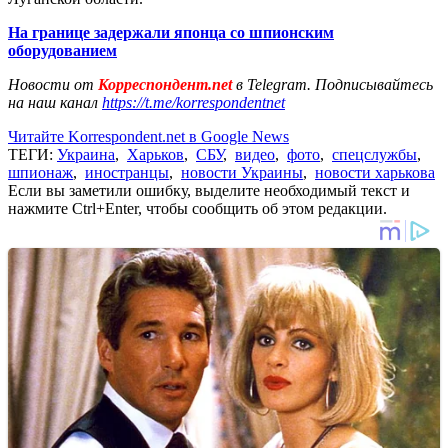
На границе задержали японца со шпионским
оборудованием
Новости от
Корреспондент.net
в Telegram. Подписывайтесь
на наш канал
https://t.me/korrespondentnet
Читайте Korrespondent.net в Google News
ТЕГИ:
Украина
,
Харьков
,
СБУ
,
видео
,
фото
,
спецслужбы
,
шпионаж
,
иностранцы
,
новости Украины
,
новости харькова
Если вы заметили ошибку, выделите необходимый текст и
нажмите Ctrl+Enter, чтобы сообщить об этом редакции.