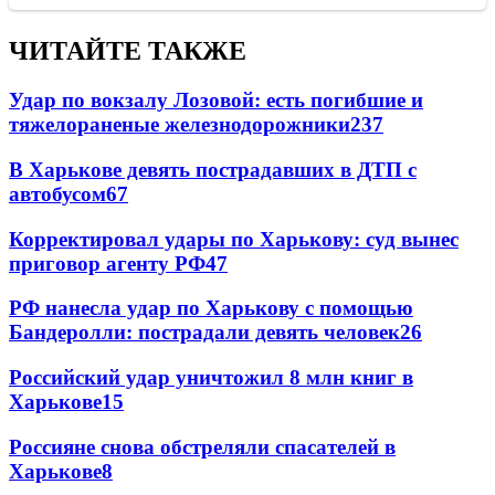
ЧИТАЙТЕ ТАКЖЕ
Удар по вокзалу Лозовой: есть погибшие и
тяжелораненые железнодорожники
237
В Харькове девять пострадавших в ДТП с
автобусом
67
Корректировал удары по Харькову: суд вынес
приговор агенту РФ
47
РФ нанесла удар по Харькову с помощью
Бандеролли: пострадали девять человек
26
Российский удар уничтожил 8 млн книг в
Харькове
15
Россияне снова обстреляли спасателей в
Харькове
8