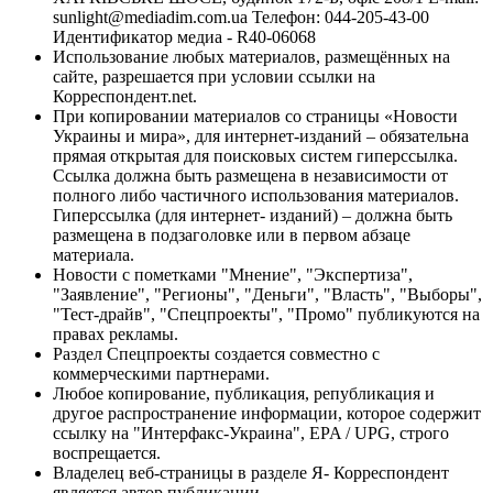
sunlight@mediadim.com.ua
Телефон: 044-205-43-00
Идентификатор медиа - R40-06068
Использование любых материалов, размещённых на
сайте, разрешается при условии ссылки на
Корреспондент.net.
При копировании материалов со страницы «Новости
Украины и мира», для интернет-изданий – обязательна
прямая открытая для поисковых систем гиперссылка.
Ссылка должна быть размещена в независимости от
полного либо частичного использования материалов.
Гиперссылка (для интернет- изданий) – должна быть
размещена в подзаголовке или в первом абзаце
материала.
Новости с пометками "Мнение", "Экспертиза",
"Заявление", "Регионы", "Деньги", "Власть", "Выборы",
"Тест-драйв", "Спецпроекты", "Промо" публикуются на
правах рекламы.
Раздел Спецпроекты создается совместно с
коммерческими партнерами.
Любое копирование, публикация, републикация и
другое распространение информации, которое содержит
ссылку на "Интерфакс-Украина", EPA / UPG, строго
воспрещается.
Владелец веб-страницы в разделе Я- Корреспондент
является автор публикации.