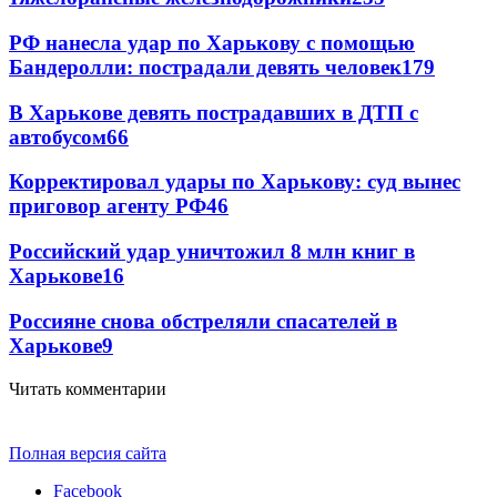
РФ нанесла удар по Харькову с помощью
Бандеролли: пострадали девять человек
179
В Харькове девять пострадавших в ДТП с
автобусом
66
Корректировал удары по Харькову: суд вынес
приговор агенту РФ
46
Российский удар уничтожил 8 млн книг в
Харькове
16
Россияне снова обстреляли спасателей в
Харькове
9
Читать комментарии
Полная версия сайта
Facebook