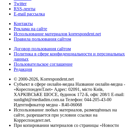
Twitter
RSS-ленты
E-mail рассылка
Контакты
Реклама на сайте
Использование материалов korrespondent.net
Правила пользования сайтом
Договор пользования сайтом
Политика в сфере конфиденциальности и персональных
данных
Пользовательское соглашение
Редакция
© 2000-2026, Korrespondent.net
Субъект в сфере онлайн-медиа Название онлайн-медиа -
«КореспонденТ.net» Адрес: 02091, місто Київ,
ХАРКІВСЬКЕ ШОСЕ, будинок 172-Б, офіс 208/1 E-mail:
sunlight@mediadim.com.ua
Телефон: 044-205-43-00
Идентификатор медиа - R40-06068
Использование любых материалов, размещённых на
сайте, разрешается при условии ссылки на
Корреспондент.net.
При копировании материалов со страницы «Новости