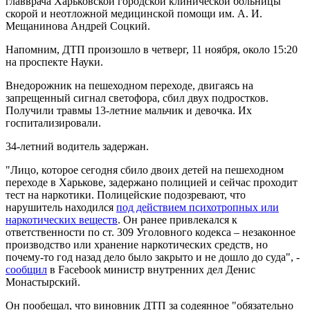
главврача Харьковской городской клинической больницы
скорой и неотложной медицинской помощи им. А. И.
Мещанинова Андрей Соцкий.
Напомним, ДТП произошло в четверг, 11 ноября, около 15:20
на проспекте Науки.
Внедорожник на пешеходном переходе, двигаясь на
запрещенный сигнал светофора, сбил двух подростков.
Получили травмы 13-летние мальчик и девочка. Их
госпитализировали.
34-летний водитель задержан.
"Лицо, которое сегодня сбило двоих детей на пешеходном
переходе в Харькове, задержано полицией и сейчас проходит
тест на наркотики. Полицейские подозревают, что
нарушитель находился
под действием психотропных или
наркотических веществ
. Он ранее привлекался к
ответственности по ст. 309 Уголовного кодекса – незаконное
производство или хранение наркотических средств, но
почему-то год назад дело было закрыто и не дошло до суда", -
сообщил
в Facebook министр внутренних дел Денис
Монастырский.
Он пообещал, что виновник ДТП за содеянное "обязательно