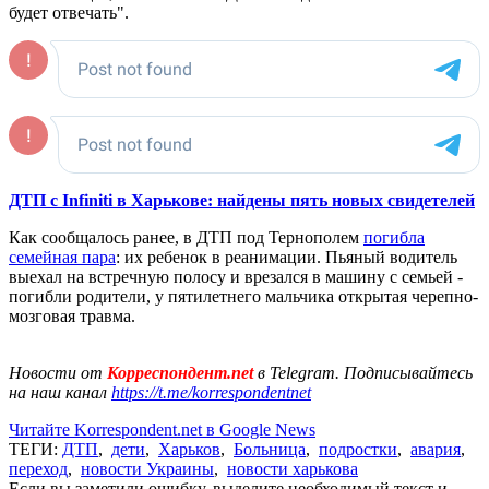
будет отвечать".
ДТП c Infiniti в Харькове: найдены пять новых свидетелей
Как сообщалось ранее, в ДТП под Тернополем
погибла
семейная пара
: их ребенок в реанимации. Пьяный водитель
выехал на встречную полосу и врезался в машину с семьей -
погибли родители, у пятилетнего мальчика открытая черепно-
мозговая травма.
Новости от
Корреспондент.net
в Telegram. Подписывайтесь
на наш канал
https://t.me/korrespondentnet
Читайте Korrespondent.net в Google News
ТЕГИ:
ДТП
,
дети
,
Харьков
,
Больница
,
подростки
,
авария
,
переход
,
новости Украины
,
новости харькова
Если вы заметили ошибку, выделите необходимый текст и