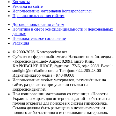
Контакты
Реклама на сайте
Использование материалов korrespondent.net
Правила пользования сайтом
Договор пользования сайтом
Политика в сфере конфиденциальности и персональных
данных
Пользовательское соглашение
Редакция
© 2000-2026, Korrespondent.net
Субъект в сфере онлайн-медиа Название онлайн-медиа -
«КореспонденТ.net» Адрес: 02091, місто Київ,
ХАРКІВСЬКЕ ШОСЕ, будинок 172-Б, офіс 208/1 E-mail:
sunlight@mediadim.com.ua
Телефон: 044-205-43-00
Идентификатор медиа - R40-06068
Использование любых материалов, размещённых на
сайте, разрешается при условии ссылки на
Корреспондент.net.
При копировании материалов со страницы «Новости
Украины и мира», для интернет-изданий – обязательна
прямая открытая для поисковых систем гиперссылка.
Ссылка должна быть размещена в независимости от
полного либо частичного использования материалов.