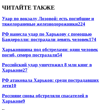
ЧИТАЙТЕ ТАКЖЕ
Удар по вокзалу Лозовой: есть погибшие и
тяжелораненые железнодорожники
224
РФ нанесла удар по Харькову с помощью
Бандеролли: пострадали девять человек
174
Харьковщина под обстрелами: один человек
погиб, семеро пострадали
54
Российский удар уничтожил 8 млн книг в
Харькове
27
РФ атаковала Харьков: среди пострадавших
дети
10
Россияне снова обстреляли спасателей в
Харькове
9