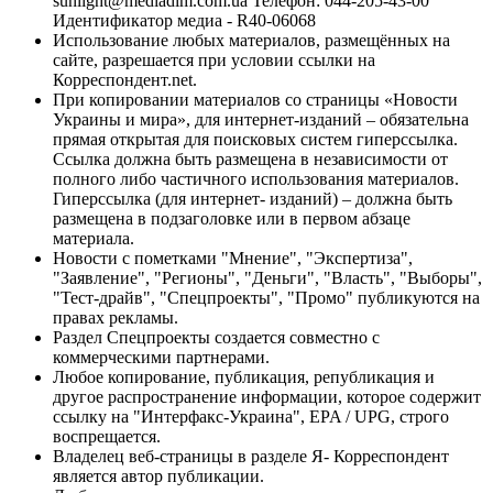
sunlight@mediadim.com.ua
Телефон: 044-205-43-00
Идентификатор медиа - R40-06068
Использование любых материалов, размещённых на
сайте, разрешается при условии ссылки на
Корреспондент.net.
При копировании материалов со страницы «Новости
Украины и мира», для интернет-изданий – обязательна
прямая открытая для поисковых систем гиперссылка.
Ссылка должна быть размещена в независимости от
полного либо частичного использования материалов.
Гиперссылка (для интернет- изданий) – должна быть
размещена в подзаголовке или в первом абзаце
материала.
Новости с пометками "Мнение", "Экспертиза",
"Заявление", "Регионы", "Деньги", "Власть", "Выборы",
"Тест-драйв", "Спецпроекты", "Промо" публикуются на
правах рекламы.
Раздел Спецпроекты создается совместно с
коммерческими партнерами.
Любое копирование, публикация, републикация и
другое распространение информации, которое содержит
ссылку на "Интерфакс-Украина", EPA / UPG, строго
воспрещается.
Владелец веб-страницы в разделе Я- Корреспондент
является автор публикации.