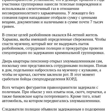
участники группировки нанесли телесные повреждения и
использовали слезоточивый газ в отношении
несовершеннолетнего харьковчанина. У лежащего без
сознания парня нападавшие отобрали сумку с ценными
вещами, документами и наличными в сумме почти 7 тысяч
гривен.
В списке целей разбойников оказался 84-летний житель
Харькова, якобы имевший определенные сбережения. Чтобы
спасти мужчину, который мог не выдержать пыток
разбойников, сотрудники полиции и прокуратуры провели
спецоперацию по задержанию криминальной группировки.
Дверь квартиры пенсионер открыл злоумышленникам сам,
поскольку они представились сотрудниками полиции. Попав
в дом, подельники набросились на мужчину с кулаками, а
чтобы не кричал, скотчем заклеили рот. В этот момент
сработали бойцы спецподразделения КОРД.
Всех четырех фигурантов правоохранители задержали с
поличным. При обыске у них изъяты нож, скотч, перчатки, а
также банковские карты потерпевшего. Кроме того, изъят
автомобиль, на котором передвигались злоумышленники.
Следователи полиции объявили задержанным о подозрении