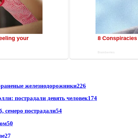
лораненые железнодорожники
226
лли: пострадали девять человек
174
, семеро пострадали
54
сом
50
ве
27