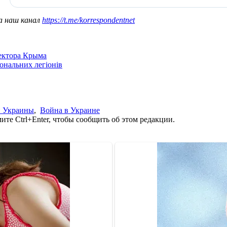
а наш канал
https://t.me/korrespondentnet
сектора Крыма
іональних легіонів
и Украины
,
Война в Украине
те Ctrl+Enter, чтобы сообщить об этом редакции.