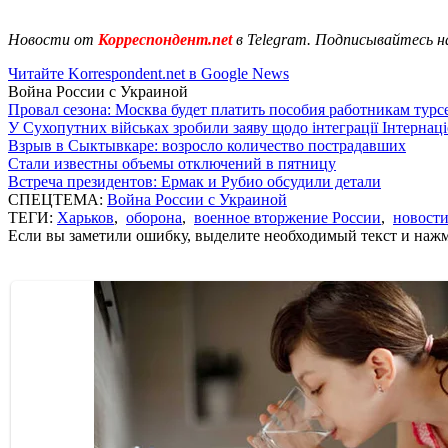
Новости от
Корреспондент.net
в Telegram. Подписывайтесь н
Читайте Korrespondent.net в Google News
Война России с Украиной
Провал сезона: Москва будет платить пособия работникам тур
У Сухопутних військах зробили заяву щодо інтеграції Інтернац
Взрыв в Сыктывкаре: возросло количество пострадавших
Стали известны объемы отключений в пятницу
Встреча президентов: Ермак и Рубио обсудили детали
СПЕЦТЕМА:
Война России с Украиной
ТЕГИ:
Харьков
,
оборона
,
военное вторжение России
,
новост
Если вы заметили ошибку, выделите необходимый текст и нажми