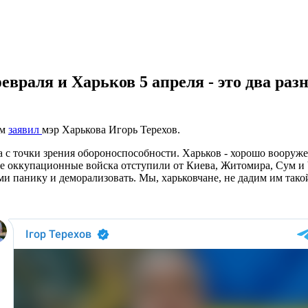
евраля и Харьков 5 апреля - это два раз
ом
заявил
мэр Харькова Игорь Терехов.
ода с точки зрения обороноспособности. Харьков - хорошо воору
сские оккупационные войска отступили от Киева, Житомира, Сум
и панику и деморализовать. Мы, харьковчане, не дадим им такой