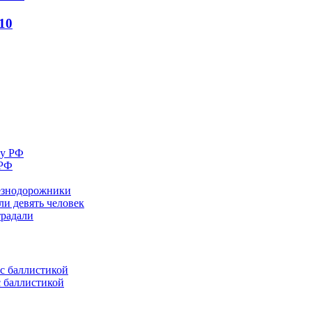
10
 РФ
лезнодорожники
ли девять человек
традали
с баллистикой