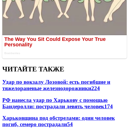
ЧИТАЙТЕ ТАКЖЕ
Удар по вокзалу Лозовой: есть погибшие и
тяжелораненые железнодорожники
224
РФ нанесла удар по Харькову с помощью
Бандеролли: пострадали девять человек
174
Харьковщина под обстрелами: один человек
погиб, семеро пострадали
54