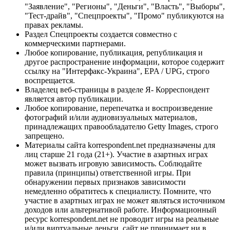
"Заявление", "Регионы", "Деньги", "Власть", "Выборы",
"Тест-драйв", "Спецпроекты", "Промо" публикуются на
правах рекламы.
Раздел Спецпроекты создается совместно с
коммерческими партнерами.
Любое копирование, публикация, републикация и
другое распространение информации, которое содержит
ссылку на "Интерфакс-Украина", EPA / UPG, строго
воспрещается.
Владелец веб-страницы в разделе Я- Корреспондент
является автор публикации.
Любое копирование, перепечатка и воспроизведение
фотографий и/или аудиовизуальных материалов,
принадлежащих правообладателю Getty Images, строго
запрещено.
Материалы сайта korrespondent.net предназначены для
лиц старше 21 года (21+). Участие в азартных играх
может вызвать игровую зависимость. Соблюдайте
правила (принципы) ответственной игры. При
обнаружении первых признаков зависимости
немедленно обратитесь к специалисту. Помните, что
участие в азартных играх не может являться источником
доходов или альтернативой работе. Информационный
ресурс korrespondent.net не проводит игры на реальные
и/или виртуальные деньги, сайт не принимает ни в