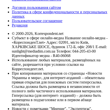
Договор пользования сайтом
Политика в сфере конфиденциальности и персональных
данных
Пользовательское соглашение
Редакция
© 2000-2026, Korrespondent.net
Субъект в сфере онлайн-медиа Название онлайн-медиа -
«КореспонденТ.net» Адрес: 02091, місто Київ,
ХАРКІВСЬКЕ ШОСЕ, будинок 172-Б, офіс 208/1 E-mail:
sunlight@mediadim.com.ua
Телефон: 044-205-43-00
Идентификатор медиа - R40-06068
Использование любых материалов, размещённых на
сайте, разрешается при условии ссылки на
Корреспондент.net.
При копировании материалов со страницы «Новости
Украины и мира», для интернет-изданий – обязательна
прямая открытая для поисковых систем гиперссылка.
Ссылка должна быть размещена в независимости от
полного либо частичного использования материалов.
Гиперссылка (для интернет- изданий) – должна быть
размещена в подзаголовке или в первом абзаце
материала.
Новости с пометками "Мнение", "Экспертиза",