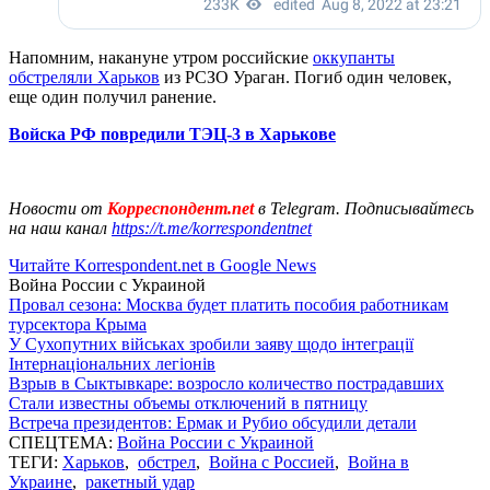
Напомним, накануне утром российские
оккупанты
обстреляли Харьков
из РСЗО Ураган. Погиб один человек,
еще один получил ранение.
Войска РФ повредили ТЭЦ-3 в Харькове
Новости от
Корреспондент.net
в Telegram. Подписывайтесь
на наш канал
https://t.me/korrespondentnet
Читайте Korrespondent.net в Google News
Война России с Украиной
Провал сезона: Москва будет платить пособия работникам
турсектора Крыма
У Сухопутних військах зробили заяву щодо інтеграції
Інтернаціональних легіонів
Взрыв в Сыктывкаре: возросло количество пострадавших
Стали известны объемы отключений в пятницу
Встреча президентов: Ермак и Рубио обсудили детали
СПЕЦТЕМА:
Война России с Украиной
ТЕГИ:
Харьков
,
обстрел
,
Война с Россией
,
Война в
Украине
,
ракетный удар