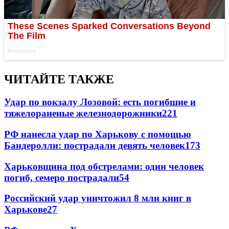
ЧИТАЙТЕ ТАКЖЕ
Удар по вокзалу Лозовой: есть погибшие и
тяжелораненые железнодорожники
221
РФ нанесла удар по Харькову с помощью
Бандеролли: пострадали девять человек
173
Харьковщина под обстрелами: один человек
погиб, семеро пострадали
54
Российский удар уничтожил 8 млн книг в
Харькове
27