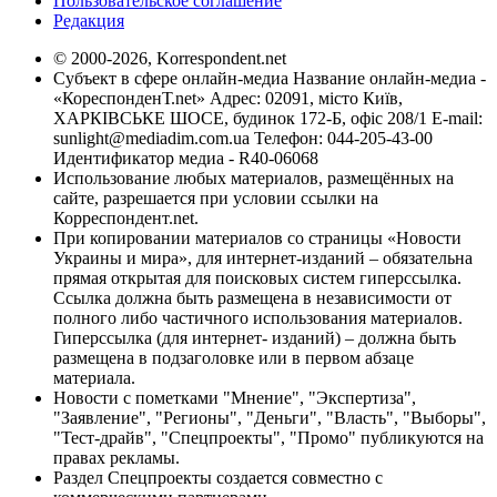
Пользовательское соглашение
Редакция
© 2000-2026, Korrespondent.net
Субъект в сфере онлайн-медиа Название онлайн-медиа -
«КореспонденТ.net» Адрес: 02091, місто Київ,
ХАРКІВСЬКЕ ШОСЕ, будинок 172-Б, офіс 208/1 E-mail:
sunlight@mediadim.com.ua
Телефон: 044-205-43-00
Идентификатор медиа - R40-06068
Использование любых материалов, размещённых на
сайте, разрешается при условии ссылки на
Корреспондент.net.
При копировании материалов со страницы «Новости
Украины и мира», для интернет-изданий – обязательна
прямая открытая для поисковых систем гиперссылка.
Ссылка должна быть размещена в независимости от
полного либо частичного использования материалов.
Гиперссылка (для интернет- изданий) – должна быть
размещена в подзаголовке или в первом абзаце
материала.
Новости с пометками "Мнение", "Экспертиза",
"Заявление", "Регионы", "Деньги", "Власть", "Выборы",
"Тест-драйв", "Спецпроекты", "Промо" публикуются на
правах рекламы.
Раздел Спецпроекты создается совместно с