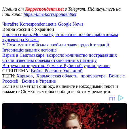
Новини от
Корреспондент.net
в Telegram. Підписуйтесь на
наш канал
https://t.me/korrespondentnet
Читайте Korrespondent.net в Google News
Война России с Украиной
Провал сезона: Москва будет платить пособия работникам
турсектора Крыма
У Сухопутних військах зробили заяву щодо інтеграції
Інтернаціональних легіонів
Взрыв в Сыктывкаре: возросло количество пострадавших
Стали известны объемы отключений в пятницу
Встреча президентов: Ермак и Рубио обсудили детали
СПЕЦТЕМА:
Война России с Украиной
ТЕГИ:
Харьков
,
Харьковская область
,
прокуратура
,
Война с
Россией
,
Война в Украине
Если вы заметили ошибку, выделите необходимый текст и
нажмите Ctrl+Enter, чтобы сообщить об этом редакции.