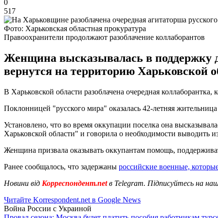
0
517
Фото: Харьковская областная прокуратура
Правоохранители продолжают разоблачение коллаборантов
Женщина высказывалась в поддержку де
вернутся на территорию Харьковской о
В Харьковской области разоблачена очередная коллаборантка, 
Поклонницей "русского мира" оказалась 42-летняя жительница
Установлено, что во время оккупации поселка она высказывал
Харьковской области" и говорила о необходимости выводить и
Женщина призвала оказывать оккупантам помощь, поддерживат
Ранее сообщалось, что задержаны
российские военные, которы
Новини від
Корреспондент.net
в Telegram. Підписуйтесь на на
Читайте Korrespondent.net в Google News
Война России с Украиной
Провал сезона: Москва будет платить пособия работникам тур