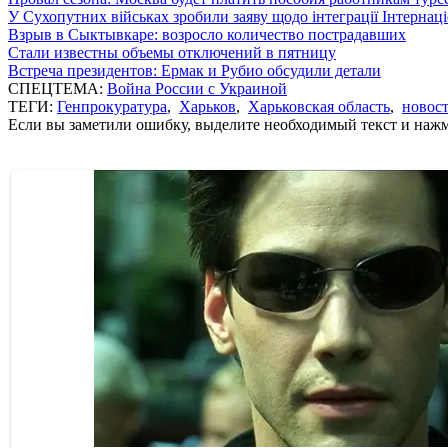
У Сухопутних військах зробили заяву щодо інтеграції Інтернац
Взрыв в Сыктывкаре: возросло количество пострадавших
Стали известны объемы отключений в пятницу
Встреча президентов: Ермак и Рубио обсудили детали
СПЕЦТЕМА:
Война России с Украиной
ТЕГИ:
Генпрокуратура
,
Харьков
,
Харьковская область
,
новост
Если вы заметили ошибку, выделите необходимый текст и нажми