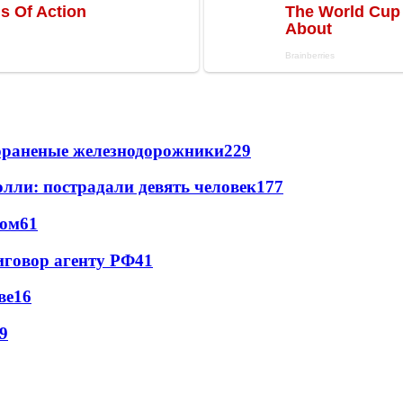
лораненые железнодорожники
229
лли: пострадали девять человек
177
сом
61
иговор агенту РФ
41
ве
16
9