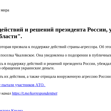
йствий и решений президента России, у
бласти".
которая призвала к поддержке действий страны-агрессора. Об эт
 поселка Чкаловское. Она уведомлена о подозрении в публичны
ась в поддержку действий и решений президента России, убежда
з обращения украинские деньги.
ь их действия, а также отрицала вооруженную агрессию России
е пытали участников АТО.
ш канал
https://t.me/korrespondentnet
сектора Крыма