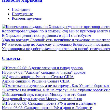
Новости Харькова
Последние
Популярные
Комментируемые
Корректировал удары по Харькову: суд вынес приговор агенту
В Харькове девять пострадавших в ДТП с автобусом
Удар по вокзалу Лозовой: есть погибшие и тяжелораненые же
РФ нанесла удар по Харькову с помощью Бандеролли: пострада
Харьковщина под обстрелами: один человек погиб, семеро пос
Сюжеты
Итоги 07.08: "Адские" санкции и "парад" дронов
Адские санкции. Решение Сената США
"Охотиться на лучника, а не на стрелу". Как Украине бороться 
Загадочный звук напугал Москву: что это было
Итоги 06.08: Санкции против РФ и дрон в Лейпциге