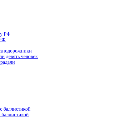
 РФ
лезнодорожники
ли девять человек
традали
с баллистикой