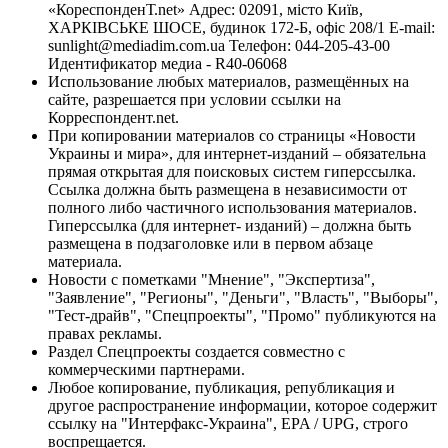
«КореспонденТ.net» Адрес: 02091, місто Київ,
ХАРКІВСЬКЕ ШОСЕ, будинок 172-Б, офіс 208/1 E-mail:
sunlight@mediadim.com.ua
Телефон: 044-205-43-00
Идентификатор медиа - R40-06068
Использование любых материалов, размещённых на
сайте, разрешается при условии ссылки на
Корреспондент.net.
При копировании материалов со страницы «Новости
Украины и мира», для интернет-изданий – обязательна
прямая открытая для поисковых систем гиперссылка.
Ссылка должна быть размещена в независимости от
полного либо частичного использования материалов.
Гиперссылка (для интернет- изданий) – должна быть
размещена в подзаголовке или в первом абзаце
материала.
Новости с пометками "Мнение", "Экспертиза",
"Заявление", "Регионы", "Деньги", "Власть", "Выборы",
"Тест-драйв", "Спецпроекты", "Промо" публикуются на
правах рекламы.
Раздел Спецпроекты создается совместно с
коммерческими партнерами.
Любое копирование, публикация, републикация и
другое распространение информации, которое содержит
ссылку на "Интерфакс-Украина", EPA / UPG, строго
воспрещается.