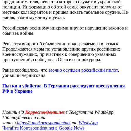
предпринимателя, невестка которого служит в украинской
полиции. Информацию об этой семье оккупант получил от
местных колаборантов и пришел искать табельное оружие. Не
найдя, избил мужчину и уехал.
Российскому военному инкриминируют нарушение законов и
обычаев войны.
Решается вопрос об объявлении подозреваемого в розыск.
Продолжаются меры по установлению других российских
военнослужащих, причастных к совершению указанных
преступлений, сообщают в Офисе генпрокурора.
Ранее сообщалось, что
заочно осужден российский пилот
,
убивший черниговца.
Пытки и убийства. В Германии расследуют преступления
РФ в Украине
Новини від
Корреспондент.net
в Telegram та WhatsApp.
Підписуйтесь на наші
канали
https://t.me/korrespondentnet
та
WhatsApp
Читайте Korrespondent.net в Google News