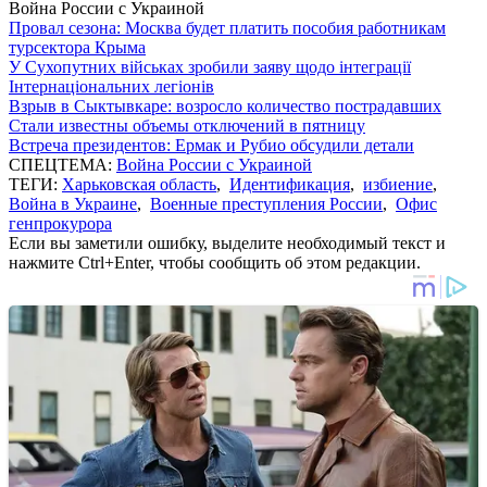
Война России с Украиной
Провал сезона: Москва будет платить пособия работникам
турсектора Крыма
У Сухопутних військах зробили заяву щодо інтеграції
Інтернаціональних легіонів
Взрыв в Сыктывкаре: возросло количество пострадавших
Стали известны объемы отключений в пятницу
Встреча президентов: Ермак и Рубио обсудили детали
СПЕЦТЕМА:
Война России с Украиной
ТЕГИ:
Харьковская область
,
Идентификация
,
избиение
,
Война в Украине
,
Военные преступления России
,
Офис
генпрокурора
Если вы заметили ошибку, выделите необходимый текст и
нажмите Ctrl+Enter, чтобы сообщить об этом редакции.