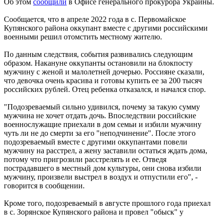
Об этом
сообщили
в Офисе генерального прокурора Украины.
Сообщается, что в апреле 2022 года в с. Первомайское
Купянского района оккупант вместе с другими российскими
военными решил отомстить местному жителю.
По данным следствия, события развивались следующим
образом. Накануне оккупанты остановили на блокпосту
мужчину с женой и малолетней дочерью. Россияне сказали,
что девочка очень красива и готовы купить ее за 200 тысяч
российских рублей. Отец ребенка отказался, и начался спор.
"Подозреваемый сильно удивился, почему за такую сумму
мужчина не хочет отдать дочь. Впоследствии российские
военнослужащие приехали в дом семьи и избили мужчину
чуть ли не до смерти за его "неподчинение". После этого
подозреваемый вместе с другими оккупантами повели
мужчину на расстрел, а жену заставили остаться ждать дома,
потому что пригрозили расстрелять и ее. Отведя
пострадавшего в местный дом культуры, они снова избили
мужчину, произвели выстрел в воздух и отпустили его", -
говорится в сообщении.
Кроме того, подозреваемый в августе прошлого года приехал
в с. Зорянское Купянского района и провел "обыск" у