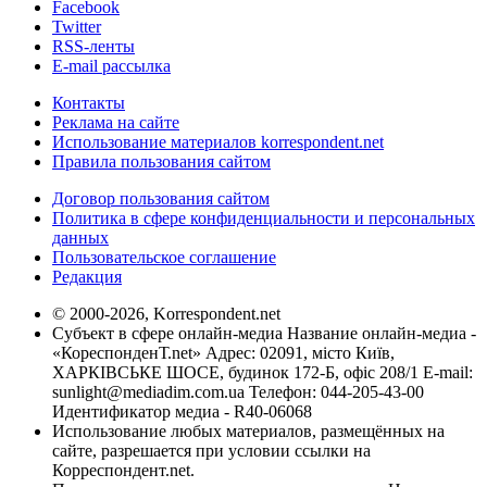
Facebook
Twitter
RSS-ленты
E-mail рассылка
Контакты
Реклама на сайте
Использование материалов korrespondent.net
Правила пользования сайтом
Договор пользования сайтом
Политика в сфере конфиденциальности и персональных
данных
Пользовательское соглашение
Редакция
© 2000-2026, Korrespondent.net
Субъект в сфере онлайн-медиа Название онлайн-медиа -
«КореспонденТ.net» Адрес: 02091, місто Київ,
ХАРКІВСЬКЕ ШОСЕ, будинок 172-Б, офіс 208/1 E-mail:
sunlight@mediadim.com.ua
Телефон: 044-205-43-00
Идентификатор медиа - R40-06068
Использование любых материалов, размещённых на
сайте, разрешается при условии ссылки на
Корреспондент.net.