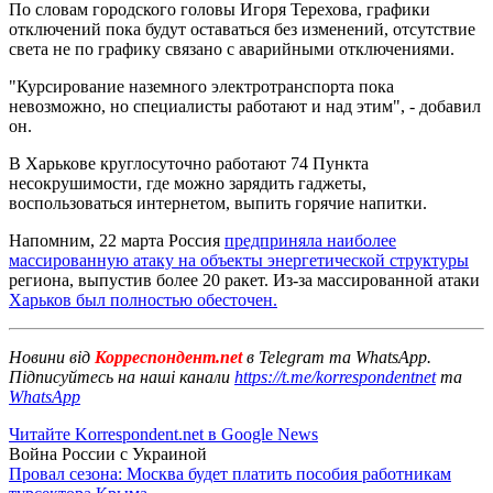
По словам городского головы Игоря Терехова, графики
отключений пока будут оставаться без изменений, отсутствие
света не по графику связано с аварийными отключениями.
"Курсирование наземного электротранспорта пока
невозможно, но специалисты работают и над этим", - добавил
он.
В Харькове круглосуточно работают 74 Пункта
несокрушимости, где можно зарядить гаджеты,
воспользоваться интернетом, выпить горячие напитки.
Напомним, 22 марта Россия
предприняла наиболее
массированную атаку на объекты энергетической структуры
региона, выпустив более 20 ракет. Из-за массированной атаки
Харьков был полностью обесточен.
Новини від
Корреспондент.net
в Telegram та WhatsApp.
Підписуйтесь на наші канали
https://t.me/korrespondentnet
та
WhatsApp
Читайте Korrespondent.net в Google News
Война России с Украиной
Провал сезона: Москва будет платить пособия работникам