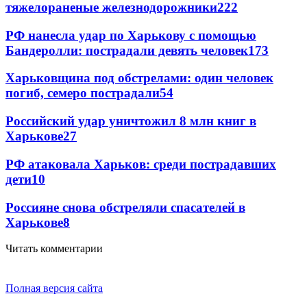
тяжелораненые железнодорожники
222
РФ нанесла удар по Харькову с помощью
Бандеролли: пострадали девять человек
173
Харьковщина под обстрелами: один человек
погиб, семеро пострадали
54
Российский удар уничтожил 8 млн книг в
Харькове
27
РФ атаковала Харьков: среди пострадавших
дети
10
Россияне снова обстреляли спасателей в
Харькове
8
Читать комментарии
Полная версия сайта