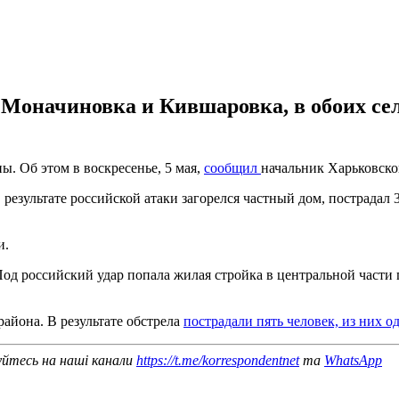
а Моначиновка и Кившаровка, в обоих се
. Об этом в воскресенье, 5 мая,
сообщил
начальник Харьковск
результате российской атаки загорелся частный дом, пострадал
и.
Под российский удар попала жилая стройка в центральной части 
айона. В результате обстрела
пострадали пять человек, из них о
уйтесь на наші канали
https://t.me/korrespondentnet
та
WhatsApp