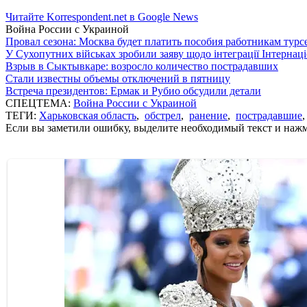
Читайте Korrespondent.net в Google News
Война России с Украиной
Провал сезона: Москва будет платить пособия работникам тур
У Сухопутних військах зробили заяву щодо інтеграції Інтернац
Взрыв в Сыктывкаре: возросло количество пострадавших
Стали известны объемы отключений в пятницу
Встреча президентов: Ермак и Рубио обсудили детали
СПЕЦТЕМА:
Война России с Украиной
ТЕГИ:
Харьковская область
,
обстрел
,
ранение
,
пострадавшие
Если вы заметили ошибку, выделите необходимый текст и нажми