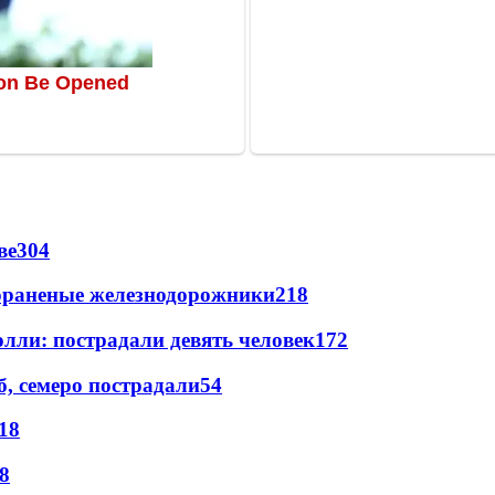
ве
304
лораненые железнодорожники
218
лли: пострадали девять человек
172
, семеро пострадали
54
18
8