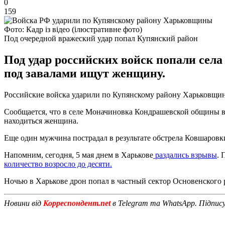
0
159
Фото: Кадр із відео (ілюстративне фото)
Под очередной вражеский удар попал Купянский район
Под удар российских войск попали сел
под завалами ищут женщину.
Российские войска ударили по Купянскому району Харьковщины
Сообщается, что в селе Моначиновка Кондрашевской общины в 
находиться женщина.
Еще один мужчина пострадал в результате обстрела Ковшаровк
Напомним, сегодня, 5 мая днем в Харькове
раздались взрывы
. 
количество возросло до десяти.
Ночью в Харькове дрон попал в частный сектор Основенского р
Новини від
Корреспондент.net
в Telegram та WhatsApp. Підпис