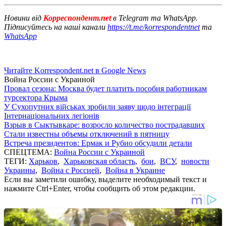
Новини від
Корреспондент.net
в Telegram та WhatsApp.
Підписуйтесь на наші канали
https://t.me/korrespondentnet
та
WhatsApp
Читайте Korrespondent.net в Google News
Война России с Украиной
Провал сезона: Москва будет платить пособия работникам
турсектора Крыма
У Сухопутних військах зробили заяву щодо інтеграції
Інтернаціональних легіонів
Взрыв в Сыктывкаре: возросло количество пострадавших
Стали известны объемы отключений в пятницу
Встреча президентов: Ермак и Рубио обсудили детали
СПЕЦТЕМА:
Война России с Украиной
ТЕГИ:
Харьков
,
Харьковская область
,
бои
,
ВСУ
,
новости
Украины
,
Война с Россией
,
Война в Украине
Если вы заметили ошибку, выделите необходимый текст и
нажмите Ctrl+Enter, чтобы сообщить об этом редакции.