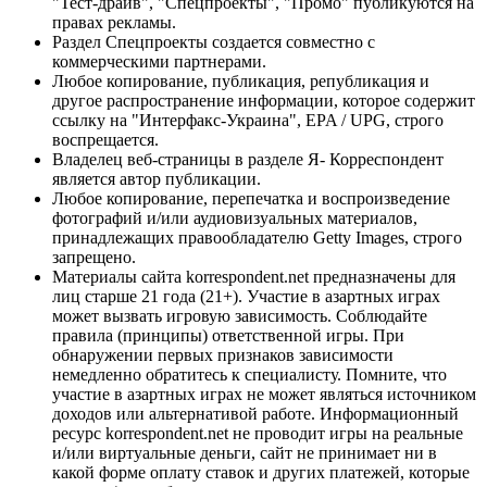
"Тест-драйв", "Спецпроекты", "Промо" публикуются на
правах рекламы.
Раздел Спецпроекты создается совместно с
коммерческими партнерами.
Любое копирование, публикация, републикация и
другое распространение информации, которое содержит
ссылку на "Интерфакс-Украина", EPA / UPG, строго
воспрещается.
Владелец веб-страницы в разделе Я- Корреспондент
является автор публикации.
Любое копирование, перепечатка и воспроизведение
фотографий и/или аудиовизуальных материалов,
принадлежащих правообладателю Getty Images, строго
запрещено.
Материалы сайта korrespondent.net предназначены для
лиц старше 21 года (21+). Участие в азартных играх
может вызвать игровую зависимость. Соблюдайте
правила (принципы) ответственной игры. При
обнаружении первых признаков зависимости
немедленно обратитесь к специалисту. Помните, что
участие в азартных играх не может являться источником
доходов или альтернативой работе. Информационный
ресурс korrespondent.net не проводит игры на реальные
и/или виртуальные деньги, сайт не принимает ни в
какой форме оплату ставок и других платежей, которые