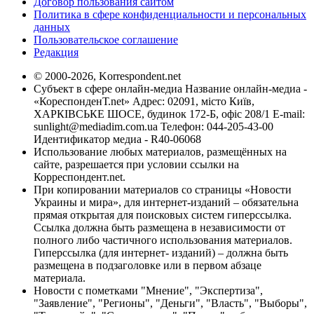
Договор пользования сайтом
Политика в сфере конфиденциальности и персональных
данных
Пользовательское соглашение
Редакция
© 2000-2026, Korrespondent.net
Субъект в сфере онлайн-медиа Название онлайн-медиа -
«КореспонденТ.net» Адрес: 02091, місто Київ,
ХАРКІВСЬКЕ ШОСЕ, будинок 172-Б, офіс 208/1 E-mail:
sunlight@mediadim.com.ua
Телефон: 044-205-43-00
Идентификатор медиа - R40-06068
Использование любых материалов, размещённых на
сайте, разрешается при условии ссылки на
Корреспондент.net.
При копировании материалов со страницы «Новости
Украины и мира», для интернет-изданий – обязательна
прямая открытая для поисковых систем гиперссылка.
Ссылка должна быть размещена в независимости от
полного либо частичного использования материалов.
Гиперссылка (для интернет- изданий) – должна быть
размещена в подзаголовке или в первом абзаце
материала.
Новости с пометками "Мнение", "Экспертиза",
"Заявление", "Регионы", "Деньги", "Власть", "Выборы",