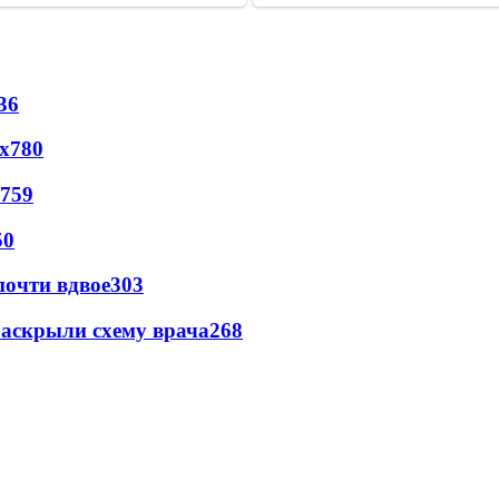
36
х
780
759
50
почти вдвое
303
раскрыли схему врача
268