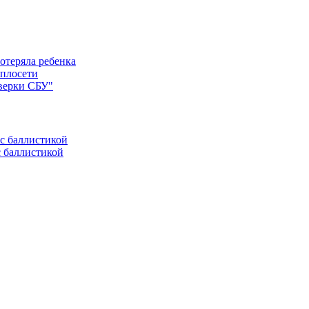
отеряла ребенка
еплосети
оверки СБУ"
с баллистикой