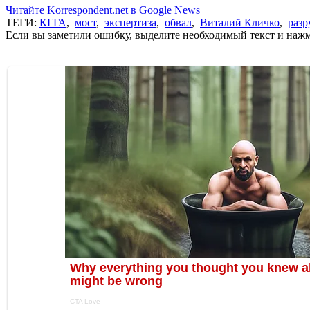
Читайте Korrespondent.net в Google News
ТЕГИ:
КГГА
,
мост
,
экспертиза
,
обвал
,
Виталий Кличко
,
раз
Если вы заметили ошибку, выделите необходимый текст и нажми