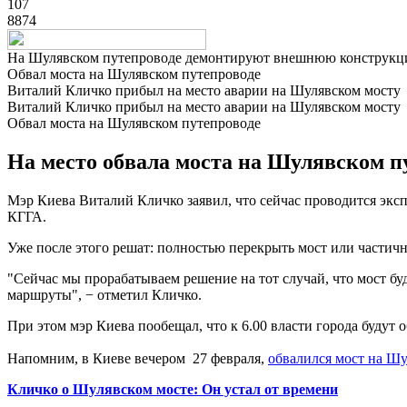
107
8874
На Шулявском путепроводе демонтируют внешнюю конструкц
Обвал моста на Шулявском путепроводе
Виталий Кличко прибыл на место аварии на Шулявском мосту
Виталий Кличко прибыл на место аварии на Шулявском мосту
Обвал моста на Шулявском путепроводе
На место обвала моста на Шулявском п
Мэр Киева Виталий Кличко заявил, что сейчас проводится эксп
КГГА.
Уже после этого решат: полностью перекрыть мост или частич
"Сейчас мы прорабатываем решение на тот случай, что мост бу
маршруты", − отметил Кличко.
При этом мэр Киева пообещал, что к 6.00 власти города будут
Напомним, в Киеве вечером 27 февраля,
обвалился мост на Ш
Кличко о Шулявском мосте: Он устал от времени