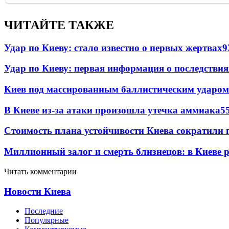
ЧИТАЙТЕ ТАКЖЕ
Удар по Киеву: стало известно о первых жертвах
9
Удар по Киеву: первая информация о последствия
Киев под массированным баллистическим ударом
В Киеве из-за атаки произошла утечка аммиака
5
Стоимость плана устойчивости Киева сократили 
Миллионный залог и смерть близнецов: в Киеве 
Читать комментарии
Новости Киева
Последние
Популярные