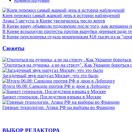
Комментируемые
Киев пережил самый жаркий день в истории наблюдений
Атака 5 августа: в Киеве увеличилось число жертв
В Киеве врачу объявили подозрение после того, как женщина п
В Киеве вспыхнули протесты против вырубки деревьев ради т
В Киеве пенсионерка отдала мошенникам $18 тысяч из-за "пр
Сюжеты
"Охотиться на лучника, а не на стрелу". Как Украине бороться 
Загадочный звук напугал Москву: что это было
Итоги 06.08: Санкции против РФ и дрон в Лейпциге
Банкет генералов. Последствия взрыва в Москве
Грязные технологии. Атаки РФ на выборы во Франции
ВЫБОР РЕДАКТОРА