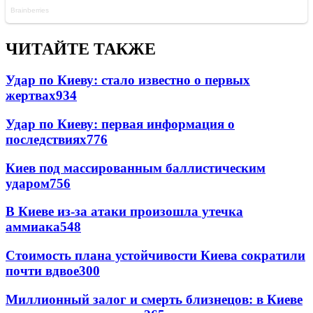
ЧИТАЙТЕ ТАКЖЕ
Удар по Киеву: стало известно о первых
жертвах
934
Удар по Киеву: первая информация о
последствиях
776
Киев под массированным баллистическим
ударом
756
В Киеве из-за атаки произошла утечка
аммиака
548
Стоимость плана устойчивости Киева сократили
почти вдвое
300
Миллионный залог и смерть близнецов: в Киеве