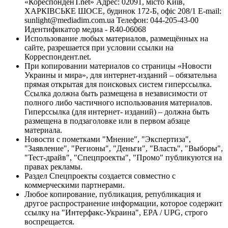
«КореспонденТ.net» Адрес: 02091, місто Київ,
ХАРКІВСЬКЕ ШОСЕ, будинок 172-Б, офіс 208/1 E-mail:
sunlight@mediadim.com.ua
Телефон: 044-205-43-00
Идентификатор медиа - R40-06068
Использование любых материалов, размещённых на
сайте, разрешается при условии ссылки на
Корреспондент.net.
При копировании материалов со страницы «Новости
Украины и мира», для интернет-изданий – обязательна
прямая открытая для поисковых систем гиперссылка.
Ссылка должна быть размещена в независимости от
полного либо частичного использования материалов.
Гиперссылка (для интернет- изданий) – должна быть
размещена в подзаголовке или в первом абзаце
материала.
Новости с пометками "Мнение", "Экспертиза",
"Заявление", "Регионы", "Деньги", "Власть", "Выборы",
"Тест-драйв", "Спецпроекты", "Промо" публикуются на
правах рекламы.
Раздел Спецпроекты создается совместно с
коммерческими партнерами.
Любое копирование, публикация, републикация и
другое распространение информации, которое содержит
ссылку на "Интерфакс-Украина", EPA / UPG, строго
воспрещается.