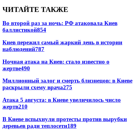
ЧИТАЙТЕ ТАКЖЕ
Во второй раз за ночь: РФ атаковала Киев
баллистикой
854
Киев пережил самый жаркий день в истории
наблюдений
787
Ночная атака на Киев: стало известно о
жертве
490
Миллионный залог и смерть близнецов: в Киеве
раскрыли схему врача
275
Атака 5 августа: в Киеве увеличилось число
жертв
210
В Киеве вспыхнули протесты против вырубки
деревьев ради теплосети
189