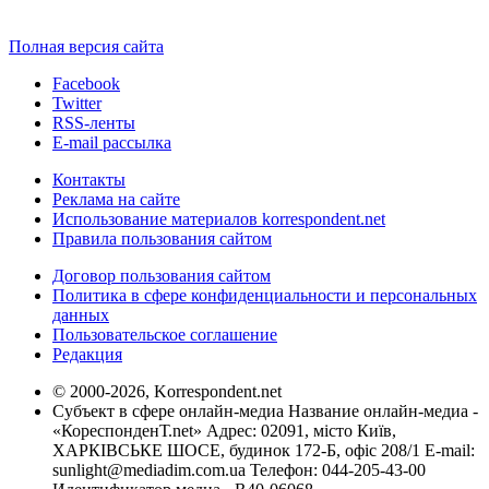
Полная версия сайта
Facebook
Twitter
RSS-ленты
E-mail рассылка
Контакты
Реклама на сайте
Использование материалов korrespondent.net
Правила пользования сайтом
Договор пользования сайтом
Политика в сфере конфиденциальности и персональных
данных
Пользовательское соглашение
Редакция
© 2000-2026, Korrespondent.net
Субъект в сфере онлайн-медиа Название онлайн-медиа -
«КореспонденТ.net» Адрес: 02091, місто Київ,
ХАРКІВСЬКЕ ШОСЕ, будинок 172-Б, офіс 208/1 E-mail:
sunlight@mediadim.com.ua
Телефон: 044-205-43-00