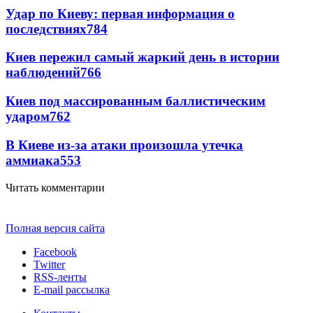
Удар по Киеву: первая информация о
последствиях
784
Киев пережил самый жаркий день в истории
наблюдений
766
Киев под массированным баллистическим
ударом
762
В Киеве из-за атаки произошла утечка
аммиака
553
Читать комментарии
Полная версия сайта
Facebook
Twitter
RSS-ленты
E-mail рассылка