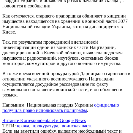
гвардии Украины и объявлен в розыск начальник склада", -
говорится в сообщении.
Как отмечается, старшего прапорщика обвиняют в хищении
имущества находящегося на хранении в воинской части 3077
Национальной гвардии Украины, которая дислоцируется в
Киеве.
Так, по результатам проведенной внеплановой
инвентаризации одной из воинских части Нацгвардии,
дислоцированной в Киевской области, выявлена ​​недостача
имущества: радиостанций, ноутбуков, системных блоков,
мониторов, коммутаторов и другого военного имущества.
В то же время военной прокуратурой Дарницкого гарнизона в
отношении указанного военнослужащего Нацгвардии
осуществляется досудебное расследование по факту
самовольного оставления воинской части, и он объявлен в
розыск.
Напомним, Национальная гвардия Украины
официально
получила право использовать полиграфы
.
Читайте Korrespondent.net в Google News
ТЕГИ:
кража
,
прокуратура
,
воинская часть
Если вы заметили ошибку, выделите необходимый текст и