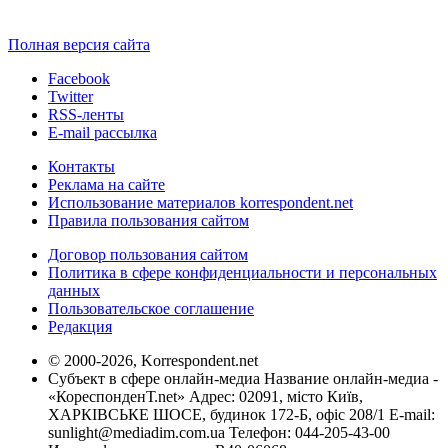
Полная версия сайта
Facebook
Twitter
RSS-ленты
E-mail рассылка
Контакты
Реклама на сайте
Использование материалов korrespondent.net
Правила пользования сайтом
Договор пользования сайтом
Политика в сфере конфиденциальности и персональных
данных
Пользовательское соглашение
Редакция
© 2000-2026, Korrespondent.net
Субъект в сфере онлайн-медиа Название онлайн-медиа -
«КореспонденТ.net» Адрес: 02091, місто Київ,
ХАРКІВСЬКЕ ШОСЕ, будинок 172-Б, офіс 208/1 E-mail:
sunlight@mediadim.com.ua
Телефон: 044-205-43-00