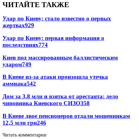
ЧИТАЙТЕ ТАКЖЕ
Удар по Киеву: стало известно о первых
жертвах
929
Удар по Киеву: первая информация о
последствиях
774
Киев под массированным баллистическим
ударом
749
В Киеве из-за атаки произошла утечка
аммиака
542
Дом за 3,8 млн и взятка от арестанта: дело
чиновника Киевского СИЗО
358
В Киеве двое пенсионеров отдали мошенникам
12,5 млн грн
246
Читать комментарии