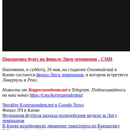
Порошенко будет на финале Лиги чемпионов - СМИ
Напомним, в субботу, 26 мая, на стадионе
Олимпийский
в
Киеве состоится
финал Лиги чемпионов
, в котором встретятся
Ливерпуль
и
Реал
.
Новости от
Корреспондент.net
в Telegram. Подписывайтесь
на наш канал
https://t.me/korrespondentnet
Читайте Korrespondent.net в Google News
Финал ЛЧ в Киеве
Федерация футбола раздала полицейским медали за Лигу
чемпионов
В Киеве возобновили движение транспорта по Крещатику