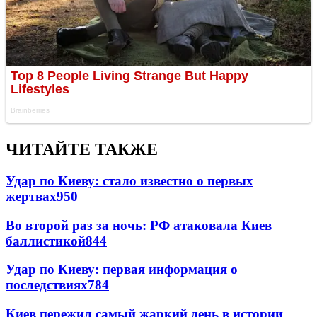
ЧИТАЙТЕ ТАКЖЕ
Удар по Киеву: стало известно о первых
жертвах
950
Во второй раз за ночь: РФ атаковала Киев
баллистикой
844
Удар по Киеву: первая информация о
последствиях
784
Киев пережил самый жаркий день в истории