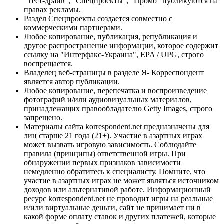
"Тест-драйв", "Спецпроекты", "Промо" публикуются на
правах рекламы.
Раздел Спецпроекты создается совместно с
коммерческими партнерами.
Любое копирование, публикация, републикация и
другое распространение информации, которое содержит
ссылку на "Интерфакс-Украина", EPA / UPG, строго
воспрещается.
Владелец веб-страницы в разделе Я- Корреспондент
является автор публикации.
Любое копирование, перепечатка и воспроизведение
фотографий и/или аудиовизуальных материалов,
принадлежащих правообладателю Getty Images, строго
запрещено.
Материалы сайта korrespondent.net предназначены для
лиц старше 21 года (21+). Участие в азартных играх
может вызвать игровую зависимость. Соблюдайте
правила (принципы) ответственной игры. При
обнаружении первых признаков зависимости
немедленно обратитесь к специалисту. Помните, что
участие в азартных играх не может являться источником
доходов или альтернативой работе. Информационный
ресурс korrespondent.net не проводит игры на реальные
и/или виртуальные деньги, сайт не принимает ни в
какой форме оплату ставок и других платежей, которые