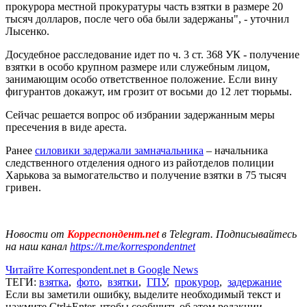
прокурора местной прокуратуры часть взятки в размере 20
тысяч долларов, после чего оба были задержаны", - уточнил
Лысенко.
Досудебное расследование идет по ч. 3 ст. 368 УК - получение
взятки в особо крупном размере или служебным лицом,
занимающим особо ответственное положение. Если вину
фигурантов докажут, им грозит от восьми до 12 лет тюрьмы.
Сейчас решается вопрос об избрании задержанным меры
пресечения в виде ареста.
Ранее
силовики задержали замначальника
– начальника
следственного отделения одного из райотделов полиции
Харькова за вымогательство и получение взятки в 75 тысяч
гривен.
Новости от
Корреспондент.net
в Telegram. Подписывайтесь
на наш канал
https://t.me/korrespondentnet
Читайте Korrespondent.net в Google News
ТЕГИ:
взятка
,
фото
,
взятки
,
ГПУ
,
прокурор
,
задержание
Если вы заметили ошибку, выделите необходимый текст и
нажмите Ctrl+Enter, чтобы сообщить об этом редакции.