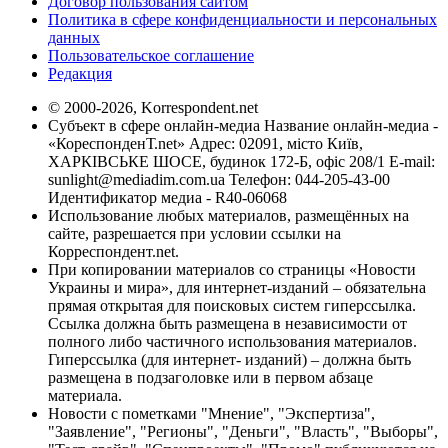
Договор пользования сайтом
Политика в сфере конфиденциальности и персональных
данных
Пользовательское соглашение
Редакция
© 2000-2026, Korrespondent.net
Субъект в сфере онлайн-медиа Название онлайн-медиа -
«КореспонденТ.net» Адрес: 02091, місто Київ,
ХАРКІВСЬКЕ ШОСЕ, будинок 172-Б, офіс 208/1 E-mail:
sunlight@mediadim.com.ua
Телефон: 044-205-43-00
Идентификатор медиа - R40-06068
Использование любых материалов, размещённых на
сайте, разрешается при условии ссылки на
Корреспондент.net.
При копировании материалов со страницы «Новости
Украины и мира», для интернет-изданий – обязательна
прямая открытая для поисковых систем гиперссылка.
Ссылка должна быть размещена в независимости от
полного либо частичного использования материалов.
Гиперссылка (для интернет- изданий) – должна быть
размещена в подзаголовке или в первом абзаце
материала.
Новости с пометками "Мнение", "Экспертиза",
"Заявление", "Регионы", "Деньги", "Власть", "Выборы",