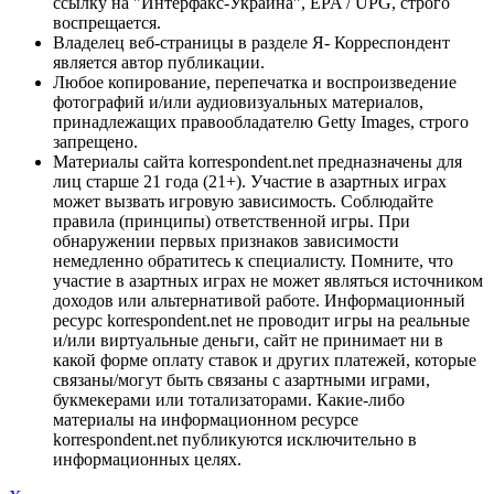
ссылку на "Интерфакс-Украина", EPA / UPG, строго
воспрещается.
Владелец веб-страницы в разделе Я- Корреспондент
является автор публикации.
Любое копирование, перепечатка и воспроизведение
фотографий и/или аудиовизуальных материалов,
принадлежащих правообладателю Getty Images, строго
запрещено.
Материалы сайта korrespondent.net предназначены для
лиц старше 21 года (21+). Участие в азартных играх
может вызвать игровую зависимость. Соблюдайте
правила (принципы) ответственной игры. При
обнаружении первых признаков зависимости
немедленно обратитесь к специалисту. Помните, что
участие в азартных играх не может являться источником
доходов или альтернативой работе. Информационный
ресурс korrespondent.net не проводит игры на реальные
и/или виртуальные деньги, сайт не принимает ни в
какой форме оплату ставок и других платежей, которые
связаны/могут быть связаны с азартными играми,
букмекерами или тотализаторами. Какие-либо
материалы на информационном ресурсе
korrespondent.net публикуются исключительно в
информационных целях.