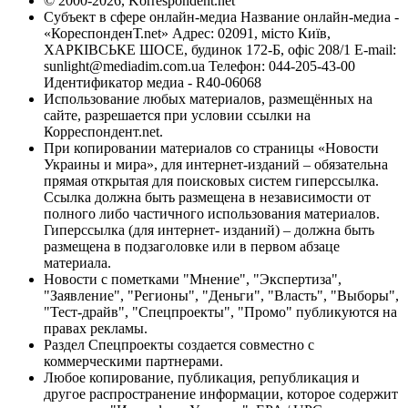
© 2000-2026, Korrespondent.net
Субъект в сфере онлайн-медиа Название онлайн-медиа -
«КореспонденТ.net» Адрес: 02091, місто Київ,
ХАРКІВСЬКЕ ШОСЕ, будинок 172-Б, офіс 208/1 E-mail:
sunlight@mediadim.com.ua
Телефон: 044-205-43-00
Идентификатор медиа - R40-06068
Использование любых материалов, размещённых на
сайте, разрешается при условии ссылки на
Корреспондент.net.
При копировании материалов со страницы «Новости
Украины и мира», для интернет-изданий – обязательна
прямая открытая для поисковых систем гиперссылка.
Ссылка должна быть размещена в независимости от
полного либо частичного использования материалов.
Гиперссылка (для интернет- изданий) – должна быть
размещена в подзаголовке или в первом абзаце
материала.
Новости с пометками "Мнение", "Экспертиза",
"Заявление", "Регионы", "Деньги", "Власть", "Выборы",
"Тест-драйв", "Спецпроекты", "Промо" публикуются на
правах рекламы.
Раздел Спецпроекты создается совместно с
коммерческими партнерами.
Любое копирование, публикация, републикация и
другое распространение информации, которое содержит