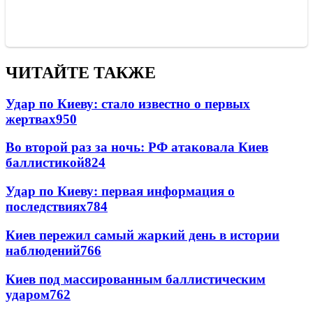
ЧИТАЙТЕ ТАКЖЕ
Удар по Киеву: стало известно о первых
жертвах
950
Во второй раз за ночь: РФ атаковала Киев
баллистикой
824
Удар по Киеву: первая информация о
последствиях
784
Киев пережил самый жаркий день в истории
наблюдений
766
Киев под массированным баллистическим
ударом
762