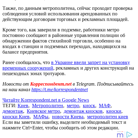
Также, по данным метрополитена, сейчас проходит проверка
соблюдения условий использования арендованных по
действующим договорам торговых и рекламных площадей.
Кроме того, как заверили в подземке, работники метро
постоянно сообщают в районные управления полиции об
обнаружении фактов стихийной торговли, особенно на
входах в станции и подземных переходах, находящихся на
балансе предприятия.
Ранее сообщалось, что
в Украине ввели запрет на установку
временных сооружений
, рекламных и других конструкций на
пешеходных зонах тротуаров.
Новости от
Корреспондент.net
в Telegram. Подписывайтесь
на наш канал
https://t.me/korrespondentnet
Читайте Korrespondent.net в Google News
ТЕГИ:
Киев
,
Метрополитен
,
метро
,
киоск
,
МАФ
,
демонтаж
,
Киевское метро
,
демонтаж киосков
,
киоски
,
киоски Киев
,
МАФы
,
новости Киева
,
метрополитен киев
Если вы заметили ошибку, выделите необходимый текст и
нажмите Ctrl+Enter, чтобы сообщить об этом редакции.