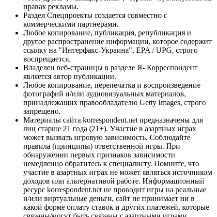
правах рекламы.
Раздел Спецпроекты создается совместно с
коммерческими партнерами.
Любое копирование, публикация, републикация и
другое распространение информации, которое содержит
ссылку на "Интерфакс-Украина", EPA / UPG, строго
воспрещается.
Владелец веб-страницы в разделе Я- Корреспондент
является автор публикации.
Любое копирование, перепечатка и воспроизведение
фотографий и/или аудиовизуальных материалов,
принадлежащих правообладателю Getty Images, строго
запрещено.
Материалы сайта korrespondent.net предназначены для
лиц старше 21 года (21+). Участие в азартных играх
может вызвать игровую зависимость. Соблюдайте
правила (принципы) ответственной игры. При
обнаружении первых признаков зависимости
немедленно обратитесь к специалисту. Помните, что
участие в азартных играх не может являться источником
доходов или альтернативой работе. Информационный
ресурс korrespondent.net не проводит игры на реальные
и/или виртуальные деньги, сайт не принимает ни в
какой форме оплату ставок и других платежей, которые
связаны/могут быть связаны с азартными играми,