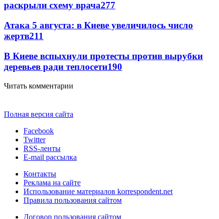
раскрыли схему врача
277
Атака 5 августа: в Киеве увеличилось число
жертв
211
В Киеве вспыхнули протесты против вырубки
деревьев ради теплосети
190
Читать комментарии
Полная версия сайта
Facebook
Twitter
RSS-ленты
E-mail рассылка
Контакты
Реклама на сайте
Использование материалов korrespondent.net
Правила пользования сайтом
Договор пользования сайтом