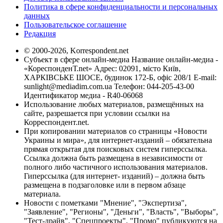
Политика в сфере конфиденциальности и персональных
данных
Пользовательское соглашение
Редакция
© 2000-2026, Korrespondent.net
Субъект в сфере онлайн-медиа Название онлайн-медиа -
«КореспонденТ.net» Адрес: 02091, місто Київ,
ХАРКІВСЬКЕ ШОСЕ, будинок 172-Б, офіс 208/1 E-mail:
sunlight@mediadim.com.ua
Телефон: 044-205-43-00
Идентификатор медиа - R40-06068
Использование любых материалов, размещённых на
сайте, разрешается при условии ссылки на
Корреспондент.net.
При копировании материалов со страницы «Новости
Украины и мира», для интернет-изданий – обязательна
прямая открытая для поисковых систем гиперссылка.
Ссылка должна быть размещена в независимости от
полного либо частичного использования материалов.
Гиперссылка (для интернет- изданий) – должна быть
размещена в подзаголовке или в первом абзаце
материала.
Новости с пометками "Мнение", "Экспертиза",
"Заявление", "Регионы", "Деньги", "Власть", "Выборы",
"Тест-драйв", "Спецпроекты", "Промо" публикуются на