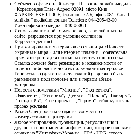
Субъект в сфере онлайн-медиа Название онлайн-медиа -
«КореспонденТ.net» Адрес: 02091, місто Київ,
ХАРКІВСЬКЕ ШОСЕ, будинок 172-Б, офіс 208/1 E-mail:
sunlight@mediadim.com.ua
Телефон: 044-205-43-00
Идентификатор медиа - R40-06068
Использование любых материалов, размещённых на
сайте, разрешается при условии ссылки на
Корреспондент.net.
При копировании материалов со страницы «Новости
Украины и мира», для интернет-изданий – обязательна
прямая открытая для поисковых систем гиперссылка.
Ссылка должна быть размещена в независимости от
полного либо частичного использования материалов.
Гиперссылка (для интернет- изданий) – должна быть
размещена в подзаголовке или в первом абзаце
материала.
Новости с пометками "Мнение", "Экспертиза",
"Заявление", "Регионы", "Деньги", "Власть", "Выборы",
"Тест-драйв", "Спецпроекты", "Промо" публикуются на
правах рекламы.
Раздел Спецпроекты создается совместно с
коммерческими партнерами.
Любое копирование, публикация, републикация и
другое распространение информации, которое содержит
ссылку на "Интерфакс-Украина", EPA / UPG, строго