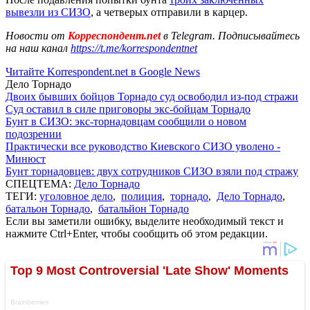
вывезли из СИЗО
, а четверых отправили в карцер.
Новости от
Корреспондент.net
в Telegram. Подписывайтесь
на наш канал
https://t.me/korrespondentnet
Читайте Korrespondent.net в Google News
Дело Торнадо
Двоих бывших бойцов Торнадо суд освободил из-под стражи
Суд оставил в силе приговоры экс-бойцам Торнадо
Бунт в СИЗО: экс-торнадовцам сообщили о новом
подозрении
Практически все руководство Киевского СИЗО уволено -
Минюст
Бунт торнадовцев: двух сотрудников СИЗО взяли под стражу
СПЕЦТЕМА:
Дело Торнадо
ТЕГИ:
уголовное дело
,
полиция
,
торнадо
,
Дело Торнадо
,
батальон Торнадо
,
батальйон Торнадо
Если вы заметили ошибку, выделите необходимый текст и
нажмите Ctrl+Enter, чтобы сообщить об этом редакции.