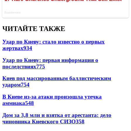
ЧИТАЙТЕ ТАКЖЕ
Удар по Киеву: стало известно о первых
жертвах
934
Удар по Киеву: первая информация о
последствиях
775
Киев под массированным баллистическим
ударом
754
В Киеве из-за атаки произошла утечка
аммиака
548
Дом за 3,8 млн и взятка от арестанта: дело
чиновника Киевского СИЗО
358