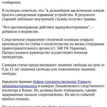
сообщении.
В полиции отметили, что "в дальнейшем заключенные начали
бросать самодельные взрывные устройства. В результате
старший лейтенант внутренней службы получил травмы.
"Все противоправные действия задокументированы", –
добавили в ведомстве.
Следственное управление столичной полиции открыло
производство по статье о посягательстве на жизнь сотрудника
правоохранительного органа (ст. 348 УК Украины).
Процессуальное руководство осуществляет военная
прокуратура.
Санкция статьи предусматривает лишение свободы на срок от
9 до 15 лет лишения свободы или пожизненное лишение
свободы.
Накануне бывшие
бойцы спецроты милиции Торнадо
забаррикадировались
в камерах Лукьяновского следственного
изолятора в Киеве. Их должны были этапировать, однако
задержанные оказали сопротивление. На место событий
прибыл спецназ.
После подавления попытки бунта
троих заключенных