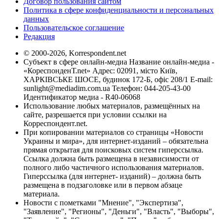
Договор пользования сайтом
Политика в сфере конфиденциальности и персональных
данных
Пользовательское соглашение
Редакция
© 2000-2026, Korrespondent.net
Субъект в сфере онлайн-медиа Название онлайн-медиа -
«КореспонденТ.net» Адрес: 02091, місто Київ,
ХАРКІВСЬКЕ ШОСЕ, будинок 172-Б, офіс 208/1 E-mail:
sunlight@mediadim.com.ua
Телефон: 044-205-43-00
Идентификатор медиа - R40-06068
Использование любых материалов, размещённых на
сайте, разрешается при условии ссылки на
Корреспондент.net.
При копировании материалов со страницы «Новости
Украины и мира», для интернет-изданий – обязательна
прямая открытая для поисковых систем гиперссылка.
Ссылка должна быть размещена в независимости от
полного либо частичного использования материалов.
Гиперссылка (для интернет- изданий) – должна быть
размещена в подзаголовке или в первом абзаце
материала.
Новости с пометками "Мнение", "Экспертиза",
"Заявление", "Регионы", "Деньги", "Власть", "Выборы",