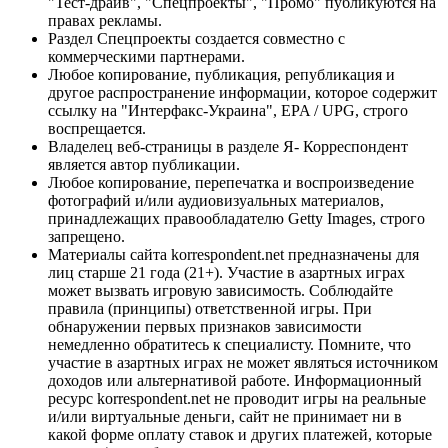
"Тест-драйв", "Спецпроекты", "Промо" публикуются на
правах рекламы.
Раздел Спецпроекты создается совместно с
коммерческими партнерами.
Любое копирование, публикация, републикация и
другое распространение информации, которое содержит
ссылку на "Интерфакс-Украина", EPA / UPG, строго
воспрещается.
Владелец веб-страницы в разделе Я- Корреспондент
является автор публикации.
Любое копирование, перепечатка и воспроизведение
фотографий и/или аудиовизуальных материалов,
принадлежащих правообладателю Getty Images, строго
запрещено.
Материалы сайта korrespondent.net предназначены для
лиц старше 21 года (21+). Участие в азартных играх
может вызвать игровую зависимость. Соблюдайте
правила (принципы) ответственной игры. При
обнаружении первых признаков зависимости
немедленно обратитесь к специалисту. Помните, что
участие в азартных играх не может являться источником
доходов или альтернативой работе. Информационный
ресурс korrespondent.net не проводит игры на реальные
и/или виртуальные деньги, сайт не принимает ни в
какой форме оплату ставок и других платежей, которые