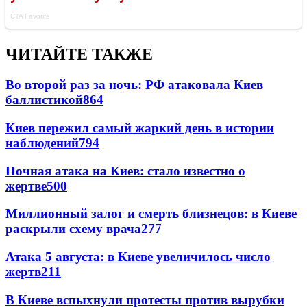
ЧИТАЙТЕ ТАКЖЕ
Во второй раз за ночь: РФ атаковала Киев
баллистикой
864
Киев пережил самый жаркий день в истории
наблюдений
794
Ночная атака на Киев: стало известно о
жертве
500
Миллионный залог и смерть близнецов: в Киеве
раскрыли схему врача
277
Атака 5 августа: в Киеве увеличилось число
жертв
211
В Киеве вспыхнули протесты против вырубки