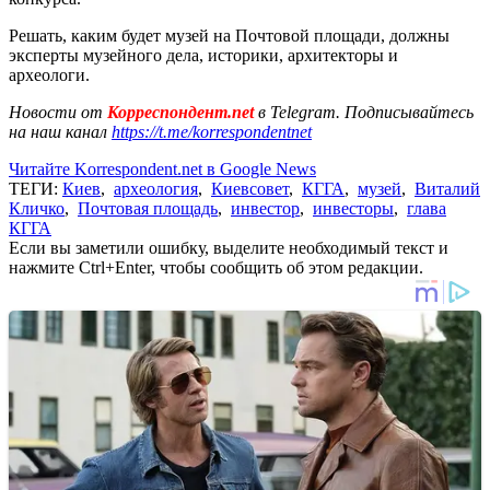
Решать, каким будет музей на Почтовой площади, должны
эксперты музейного дела, историки, архитекторы и
археологи.
Новости от
Корреспондент.net
в Telegram. Подписывайтесь
на наш канал
https://t.me/korrespondentnet
Читайте Korrespondent.net в Google News
ТЕГИ:
Киев
,
археология
,
Киевсовет
,
КГГА
,
музей
,
Виталий
Кличко
,
Почтовая площадь
,
инвестор
,
инвесторы
,
глава
КГГА
Если вы заметили ошибку, выделите необходимый текст и
нажмите Ctrl+Enter, чтобы сообщить об этом редакции.