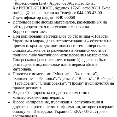
«КореспонденТ.net» Адрес: 02091, місто Київ,
ХАРКІВСЬКЕ ШОСЕ, будинок 172-Б, офіс 208/1 E-mail:
sunlight@mediadim.com.ua
Телефон: 044-205-43-00
Идентификатор медиа - R40-06068
Использование любых материалов, размещённых на
сайте, разрешается при условии ссылки на
Корреспондент.net.
При копировании материалов со страницы «Новости
Украины и мира», для интернет-изданий – обязательна
прямая открытая для поисковых систем гиперссылка.
Ссылка должна быть размещена в независимости от
полного либо частичного использования материалов.
Гиперссылка (для интернет- изданий) – должна быть
размещена в подзаголовке или в первом абзаце
материала.
Новости с пометками "Мнение", "Экспертиза",
"Заявление", "Регионы", "Деньги", "Власть", "Выборы",
"Тест-драйв", "Спецпроекты", "Промо" публикуются на
правах рекламы.
Раздел Спецпроекты создается совместно с
коммерческими партнерами.
Любое копирование, публикация, републикация и
другое распространение информации, которое содержит
ссылку на "Интерфакс-Украина", EPA / UPG, строго
воспрещается.