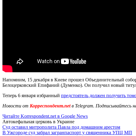
Напомним, 15 декабря в Киеве прошел Объединительный собо
Белоцерковский Епифаний (Думенко). Он получил новый титу
Теперь 6 января избранный
предстоятель должен получить том
Новости от
Корреспондент.net
в Telegram. Подписывайтесь н
Читайте Korrespondent.net в Google News
Автокефальная церковь в Украине
Суд оставил митрополита Павла под домашним арестом
В Ужгороде суд забрал загранпаспорт у священника УПЦ МП