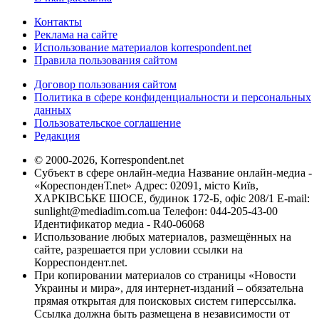
Контакты
Реклама на сайте
Использование материалов korrespondent.net
Правила пользования сайтом
Договор пользования сайтом
Политика в сфере конфиденциальности и персональных
данных
Пользовательское соглашение
Редакция
© 2000-2026, Korrespondent.net
Субъект в сфере онлайн-медиа Название онлайн-медиа -
«КореспонденТ.net» Адрес: 02091, місто Київ,
ХАРКІВСЬКЕ ШОСЕ, будинок 172-Б, офіс 208/1 E-mail:
sunlight@mediadim.com.ua
Телефон: 044-205-43-00
Идентификатор медиа - R40-06068
Использование любых материалов, размещённых на
сайте, разрешается при условии ссылки на
Корреспондент.net.
При копировании материалов со страницы «Новости
Украины и мира», для интернет-изданий – обязательна
прямая открытая для поисковых систем гиперссылка.
Ссылка должна быть размещена в независимости от