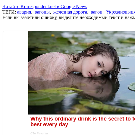
Читайте Korrespondent.net в Google News
ТЕГИ:
авария
,
вагоны
,
железная дорога
,
вагон
,
Укрзализныц
Если вы заметили ошибку, выделите необходимый текст и нажми