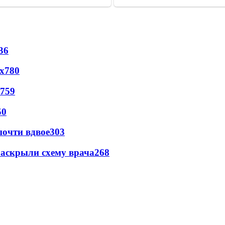
36
х
780
759
50
почти вдвое
303
раскрыли схему врача
268