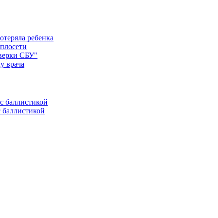
отеряла ребенка
еплосети
оверки СБУ"
у врача
с баллистикой