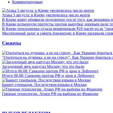
Комментируемые
Атака 5 августа: в Киеве увеличилось число жертв
В Киеве врачу объявили подозрение после того, как женщина п
В Киеве вспыхнули протесты против вырубки деревьев ради т
В Киеве пенсионерка отдала мошенникам $18 тысяч из-за "пр
Миллионный залог и смерть близнецов: в Киеве раскрыли схем
Сюжеты
"Охотиться на лучника, а не на стрелу". Как Украине бороться 
Загадочный звук напугал Москву: что это было
Итоги 06.08: Санкции против РФ и дрон в Лейпциге
Банкет генералов. Последствия взрыва в Москве
Грязные технологии. Атаки РФ на выборы во Франции