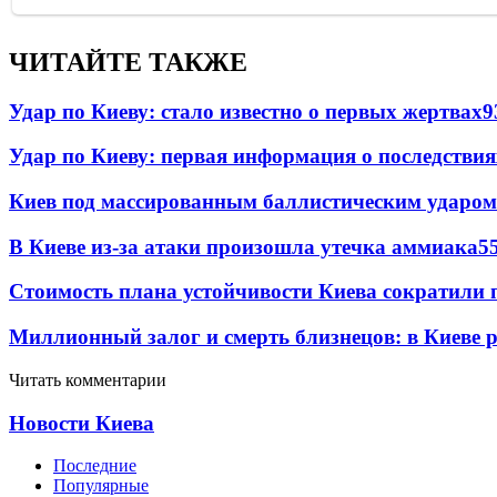
ЧИТАЙТЕ ТАКЖЕ
Удар по Киеву: стало известно о первых жертвах
9
Удар по Киеву: первая информация о последствия
Киев под массированным баллистическим ударом
В Киеве из-за атаки произошла утечка аммиака
5
Стоимость плана устойчивости Киева сократили 
Миллионный залог и смерть близнецов: в Киеве 
Читать комментарии
Новости Киева
Последние
Популярные