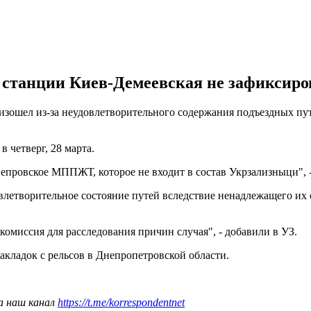
е станции Киев-Демеевская не зафиксир
зошел из-за неудовлетворительного содержания подъездных пут
в четверг, 28 марта.
епровское МППЖТ, которое не входит в состав Укрзализныци", -
овлетворительное состояние путей вследствие ненадлежащего и
комиссия для расследования причин случая", - добавили в УЗ.
акладок с рельсов в Днепропетровской области.
а наш канал
https://t.me/korrespondentnet