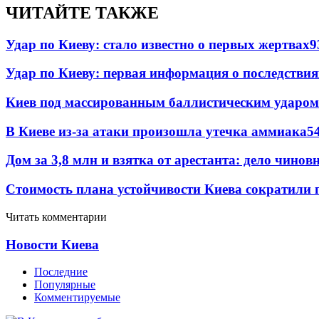
ЧИТАЙТЕ ТАКЖЕ
Удар по Киеву: стало известно о первых жертвах
9
Удар по Киеву: первая информация о последствия
Киев под массированным баллистическим ударом
В Киеве из-за атаки произошла утечка аммиака
5
Дом за 3,8 млн и взятка от арестанта: дело чин
Стоимость плана устойчивости Киева сократили 
Читать комментарии
Новости Киева
Последние
Популярные
Комментируемые