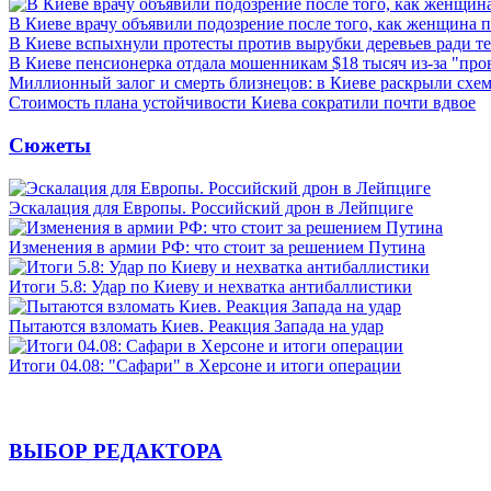
В Киеве врачу объявили подозрение после того, как женщина п
В Киеве вспыхнули протесты против вырубки деревьев ради т
В Киеве пенсионерка отдала мошенникам $18 тысяч из-за "пр
Миллионный залог и смерть близнецов: в Киеве раскрыли схем
Стоимость плана устойчивости Киева сократили почти вдвое
Сюжеты
Эскалация для Европы. Российский дрон в Лейпциге
Изменения в армии РФ: что стоит за решением Путина
Итоги 5.8: Удар по Киеву и нехватка антибаллистики
Пытаются взломать Киев. Реакция Запада на удар
Итоги 04.08: "Сафари" в Херсоне и итоги операции
ВЫБОР РЕДАКТОРА