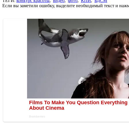
ТЕГИ:
конкурс красоты
,
видео
,
фото
,
КПИ
,
БДСМ
Если вы заметили ошибку, выделите необходимый текст и нажми