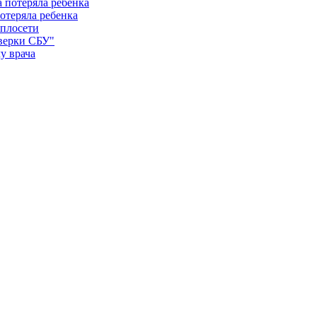
отеряла ребенка
еплосети
оверки СБУ"
у врача