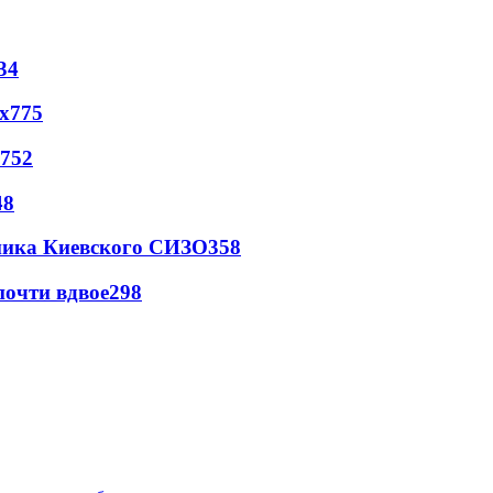
34
х
775
752
48
овника Киевского СИЗО
358
почти вдвое
298