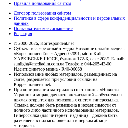
Правила пользования сайтом
Договор пользования сайтом
Политика в сфере конфиденциальности и персональных
данных
Пользовательское соглашение
Редакция
© 2000-2026, Korrespondent.net
Субъект в сфере онлайн-медиа Название онлайн-медиа -
«КореспонденТ.net» Адрес: 02091, місто Київ,
ХАРКІВСЬКЕ ШОСЕ, будинок 172-Б, офіс 208/1 E-mail:
sunlight@mediadim.com.ua
Телефон: 044-205-43-00
Идентификатор медиа - R40-06068
Использование любых материалов, размещённых на
сайте, разрешается при условии ссылки на
Корреспондент.net.
При копировании материалов со страницы «Новости
Украины и мира», для интернет-изданий – обязательна
прямая открытая для поисковых систем гиперссылка.
Ссылка должна быть размещена в независимости от
полного либо частичного использования материалов.
Гиперссылка (для интернет- изданий) – должна быть
размещена в подзаголовке или в первом абзаце
материала.