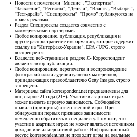
Новости с пометками "Мнение", "Экспертиза",
"Заявление", "Регионы", "Деньги", "Власть", "Выборы",
"Тест-драйв", "Спецпроекты", "Промо" публикуются на
правах рекламы.
Раздел Спецпроекты создается совместно с
коммерческими партнерами.
Любое копирование, публикация, републикация и
другое распространение информации, которое содержит
ссылку на "Интерфакс-Украина", EPA / UPG, строго
воспрещается.
Владелец веб-страницы в разделе Я- Корреспондент
является автор публикации.
Любое копирование, перепечатка и воспроизведение
фотографий и/или аудиовизуальных материалов,
принадлежащих правообладателю Getty Images, строго
запрещено.
Материалы сайта korrespondent.net предназначены для
лиц старше 21 года (21+). Участие в азартных играх
может вызвать игровую зависимость. Соблюдайте
правила (принципы) ответственной игры. При
обнаружении первых признаков зависимости
немедленно обратитесь к специалисту. Помните, что
участие в азартных играх не может являться источником
доходов или альтернативой работе. Информационный
ресурс korrespondent.net не проводит игры на реальные