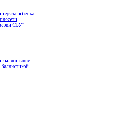
отеряла ребенка
еплосети
оверки СБУ"
с баллистикой