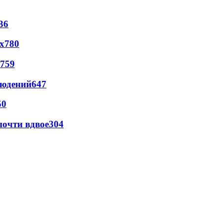
36
х
780
759
людений
647
50
почти вдвое
304