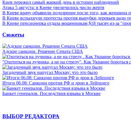
Киев пережил самый жаркий день в истории наблюдений
Атака 5 августа: в Киеве увеличилось число жертв
В Киеве врачу объявили подозрение после того, как женщина п
В Киеве вспыхнули протесты против вырубки деревьев ради т
В Киеве пенсионерка отдала мошенникам $18 тысяч из-за "пр
Сюжеты
Адские санкции. Решение Сената США
"Охотиться на лучника, а не на стрелу". Как Украине бороться 
Загадочный звук напугал Москву: что это было
Итоги 06.08: Санкции против РФ и дрон в Лейпциге
Банкет генералов. Последствия взрыва в Москве
ВЫБОР РЕДАКТОРА