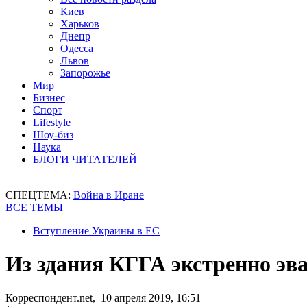
Киев
Харьков
Днепр
Одесса
Львов
Запорожье
Мир
Бизнес
Спорт
Lifestyle
Шоу-биз
Наука
БЛОГИ ЧИТАТЕЛЕЙ
СПЕЦТЕМА:
Война в Иране
ВСЕ ТЕМЫ
Вступление Украины в ЕС
Из здания КГГА экстренно эв
Корреспондент.net, 10 апреля 2019, 16:51