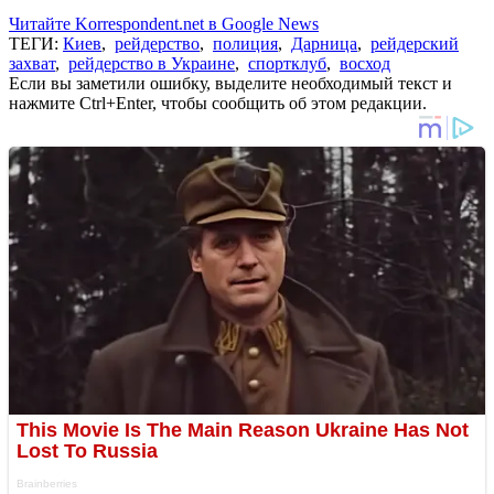
Читайте Korrespondent.net в Google News
ТЕГИ:
Киев
,
рейдерство
,
полиция
,
Дарница
,
рейдерский
захват
,
рейдерство в Украине
,
спортклуб
,
восход
Если вы заметили ошибку, выделите необходимый текст и
нажмите Ctrl+Enter, чтобы сообщить об этом редакции.