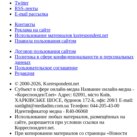
Twitter
RSS-ленты
E-mail рассылка
Контакты
Реклама на сайте
Использование материалов korrespondent.net
Правила пользования сайтом
Договор пользования сайтом
Политика в сфере конфиденциальности и персональных
данных
Пользовательское соглашение
Редакция
© 2000-2026, Korrespondent.net
Субъект в сфере онлайн-медиа Название онлайн-медиа -
«КореспонденТ.net» Адрес: 02091, місто Київ,
ХАРКІВСЬКЕ ШОСЕ, будинок 172-Б, офіс 208/1 E-mail:
sunlight@mediadim.com.ua
Телефон: 044-205-43-00
Идентификатор медиа - R40-06068
Использование любых материалов, размещённых на
сайте, разрешается при условии ссылки на
Корреспондент.net.
При копировании материалов со страницы «Новости