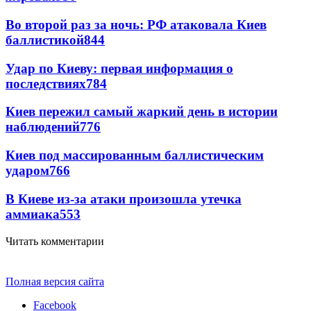
Во второй раз за ночь: РФ атаковала Киев
баллистикой
844
Удар по Киеву: первая информация о
последствиях
784
Киев пережил самый жаркий день в истории
наблюдений
776
Киев под массированным баллистическим
ударом
766
В Киеве из-за атаки произошла утечка
аммиака
553
Читать комментарии
Полная версия сайта
Facebook