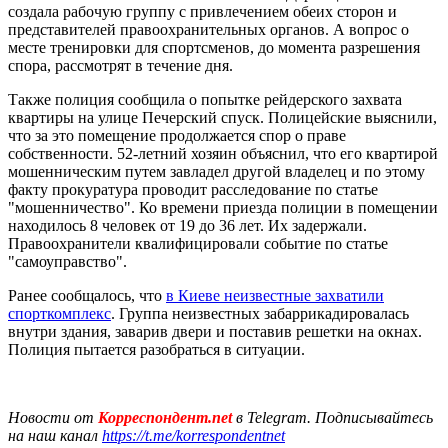
создала рабочую группу с привлечением обеих сторон и
представителей правоохранительных органов. А вопрос о
месте тренировки для спортсменов, до момента разрешения
спора, рассмотрят в течение дня.
Также полиция сообщила о попытке рейдерского захвата
квартиры на улице Печерский спуск. Полицейские выяснили,
что за это помещение продолжается спор о праве
собственности. 52-летний хозяин объяснил, что его квартирой
мошенническим путем завладел другой владелец и по этому
факту прокуратура проводит расследование по статье
"мошенничество". Ко времени приезда полиции в помещении
находилось 8 человек от 19 до 36 лет. Их задержали.
Правоохранители квалифицировали событие по статье
"самоуправство".
Ранее сообщалось, что
в Киеве неизвестные захватили
спорткомплекс
. Группа неизвестных забаррикадировалась
внутри здания, заварив двери и поставив решетки на окнах.
Полиция пытается разобраться в ситуации.
Новости от
Корреспондент.net
в Telegram. Подписывайтесь
на наш канал
https://t.me/korrespondentnet