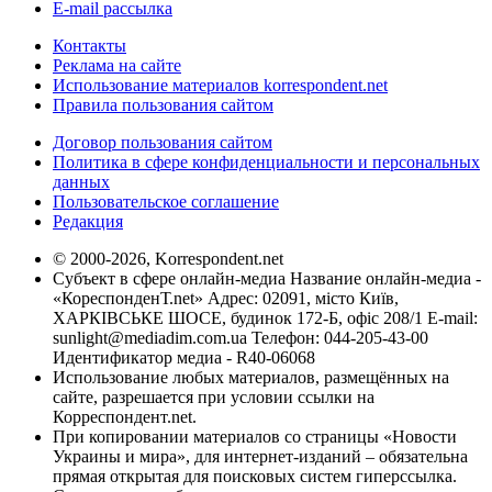
E-mail рассылка
Контакты
Реклама на сайте
Использование материалов korrespondent.net
Правила пользования сайтом
Договор пользования сайтом
Политика в сфере конфиденциальности и персональных
данных
Пользовательское соглашение
Редакция
© 2000-2026, Korrespondent.net
Субъект в сфере онлайн-медиа Название онлайн-медиа -
«КореспонденТ.net» Адрес: 02091, місто Київ,
ХАРКІВСЬКЕ ШОСЕ, будинок 172-Б, офіс 208/1 E-mail:
sunlight@mediadim.com.ua
Телефон: 044-205-43-00
Идентификатор медиа - R40-06068
Использование любых материалов, размещённых на
сайте, разрешается при условии ссылки на
Корреспондент.net.
При копировании материалов со страницы «Новости
Украины и мира», для интернет-изданий – обязательна
прямая открытая для поисковых систем гиперссылка.