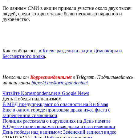
По данным СМИ в акции приняли участие около двух тысяч
людей, среди которых также были несколько нардепов и
духовенство.
Как сообщалось,
в Киеве разделили акции Демсокиры и
Бессмертного полка
.
Новости от
Корреспондент.net
в Telegram. Подписывайтесь
на наш канал
https://t.me/korrespondentnet
Читайте Korrespondent.net в Google News
День Победы над нацизмом
В МВД предупреждают об опасности на 8 и 9 мая
Еще в одном городе произошла драка из-за флага с
запрещенной символикой
Полиция рассказала о нарушениях на День памяти
В Одессе произошла массовая драка из-за символики
День победы над нацизмом: Зеленский записал видео
СПЕЦТЕМА:
День Победы над нацизмом