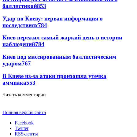
баллистикой
853
Удар по Киеву: первая информация о
последствиях
784
Киев пережил самый жаркий день в истории
наблюдений
784
Киев под массированным баллистическим
ударом
767
В Киеве из-за атаки произошла утечка
аммиака
553
Читать комментарии
Полная версия сайта
Facebook
Twitter
RSS-ленты