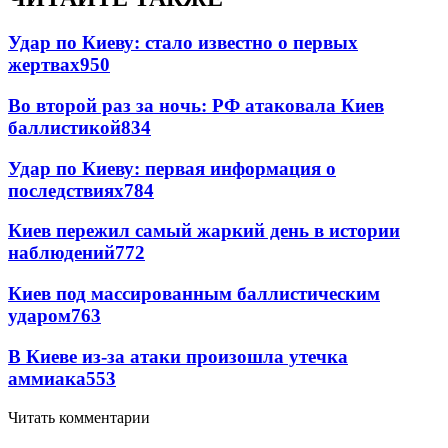
Удар по Киеву: стало известно о первых
жертвах
950
Во второй раз за ночь: РФ атаковала Киев
баллистикой
834
Удар по Киеву: первая информация о
последствиях
784
Киев пережил самый жаркий день в истории
наблюдений
772
Киев под массированным баллистическим
ударом
763
В Киеве из-за атаки произошла утечка
аммиака
553
Читать комментарии