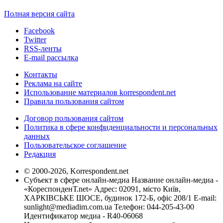
Полная версия сайта
Facebook
Twitter
RSS-ленты
E-mail рассылка
Контакты
Реклама на сайте
Использование материалов korrespondent.net
Правила пользования сайтом
Договор пользования сайтом
Политика в сфере конфиденциальности и персональных
данных
Пользовательское соглашение
Редакция
© 2000-2026, Korrespondent.net
Субъект в сфере онлайн-медиа Название онлайн-медиа -
«КореспонденТ.net» Адрес: 02091, місто Київ,
ХАРКІВСЬКЕ ШОСЕ, будинок 172-Б, офіс 208/1 E-mail:
sunlight@mediadim.com.ua
Телефон: 044-205-43-00
Идентификатор медиа - R40-06068