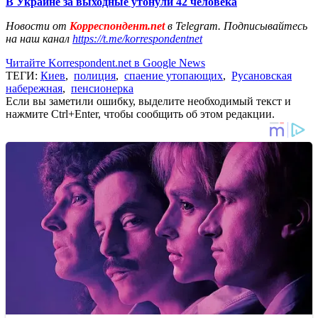
В Украине за выходные утонули 42 человека
Новости от
Корреспондент.net
в Telegram. Подписывайтесь
на наш канал
https://t.me/korrespondentnet
Читайте Korrespondent.net в Google News
ТЕГИ:
Киев
,
полиция
,
спаение утопающих
,
Русановская
набережная
,
пенсионерка
Если вы заметили ошибку, выделите необходимый текст и
нажмите Ctrl+Enter, чтобы сообщить об этом редакции.