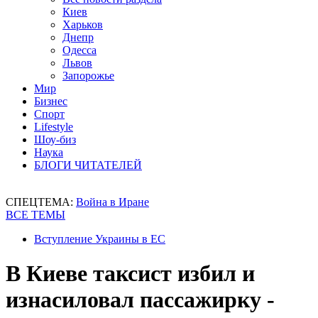
Киев
Харьков
Днепр
Одесса
Львов
Запорожье
Мир
Бизнес
Спорт
Lifestyle
Шоу-биз
Наука
БЛОГИ ЧИТАТЕЛЕЙ
СПЕЦТЕМА:
Война в Иране
ВСЕ ТЕМЫ
Вступление Украины в ЕС
В Киеве таксист избил и
изнасиловал пассажирку -