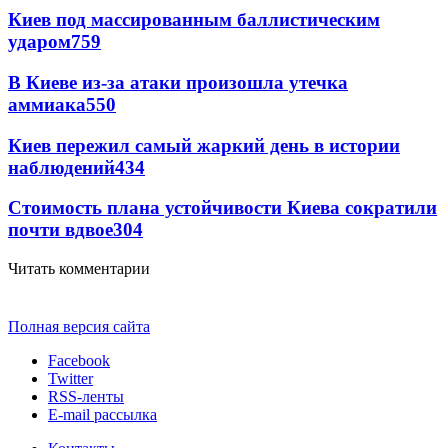
Киев под массированным баллистическим
ударом
759
В Киеве из-за атаки произошла утечка
аммиака
550
Киев пережил самый жаркий день в истории
наблюдений
434
Стоимость плана устойчивости Киева сократили
почти вдвое
304
Читать комментарии
Полная версия сайта
Facebook
Twitter
RSS-ленты
E-mail рассылка