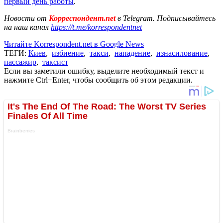
первый день работы
.
Новости от
Корреспондент.net
в Telegram. Подписывайтесь
на наш канал
https://t.me/korrespondentnet
Читайте Korrespondent.net в Google News
ТЕГИ:
Киев
,
избиение
,
такси
,
нападение
,
изнасилование
,
пассажир
,
таксист
Если вы заметили ошибку, выделите необходимый текст и
нажмите Ctrl+Enter, чтобы сообщить об этом редакции.