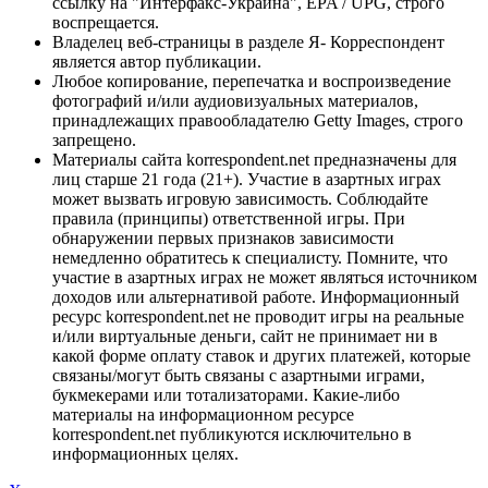
ссылку на "Интерфакс-Украина", EPA / UPG, строго
воспрещается.
Владелец веб-страницы в разделе Я- Корреспондент
является автор публикации.
Любое копирование, перепечатка и воспроизведение
фотографий и/или аудиовизуальных материалов,
принадлежащих правообладателю Getty Images, строго
запрещено.
Материалы сайта korrespondent.net предназначены для
лиц старше 21 года (21+). Участие в азартных играх
может вызвать игровую зависимость. Соблюдайте
правила (принципы) ответственной игры. При
обнаружении первых признаков зависимости
немедленно обратитесь к специалисту. Помните, что
участие в азартных играх не может являться источником
доходов или альтернативой работе. Информационный
ресурс korrespondent.net не проводит игры на реальные
и/или виртуальные деньги, сайт не принимает ни в
какой форме оплату ставок и других платежей, которые
связаны/могут быть связаны с азартными играми,
букмекерами или тотализаторами. Какие-либо
материалы на информационном ресурсе
korrespondent.net публикуются исключительно в
информационных целях.