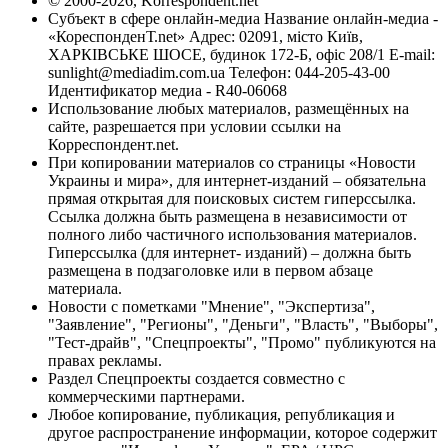
© 2000-2026, Korrespondent.net
Субъект в сфере онлайн-медиа Название онлайн-медиа -
«КореспонденТ.net» Адрес: 02091, місто Київ,
ХАРКІВСЬКЕ ШОСЕ, будинок 172-Б, офіс 208/1 E-mail:
sunlight@mediadim.com.ua
Телефон: 044-205-43-00
Идентификатор медиа - R40-06068
Использование любых материалов, размещённых на
сайте, разрешается при условии ссылки на
Корреспондент.net.
При копировании материалов со страницы «Новости
Украины и мира», для интернет-изданий – обязательна
прямая открытая для поисковых систем гиперссылка.
Ссылка должна быть размещена в независимости от
полного либо частичного использования материалов.
Гиперссылка (для интернет- изданий) – должна быть
размещена в подзаголовке или в первом абзаце
материала.
Новости с пометками "Мнение", "Экспертиза",
"Заявление", "Регионы", "Деньги", "Власть", "Выборы",
"Тест-драйв", "Спецпроекты", "Промо" публикуются на
правах рекламы.
Раздел Спецпроекты создается совместно с
коммерческими партнерами.
Любое копирование, публикация, републикация и
другое распространение информации, которое содержит