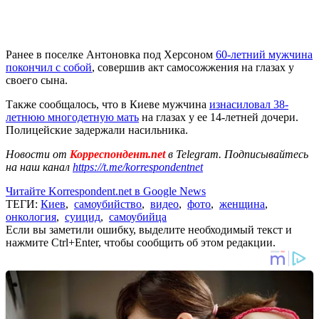
Ранее в поселке Антоновка под Херсоном
60-летний мужчина
покончил с собой
, совершив акт самосожжения на глазах у
своего сына.
Также сообщалось, что в Киеве мужчина
изнасиловал 38-
летнюю многодетную мать
на глазах у ее 14-летней дочери.
Полицейские задержали насильника.
Новости от
Корреспондент.net
в Telegram. Подписывайтесь
на наш канал
https://t.me/korrespondentnet
Читайте Korrespondent.net в Google News
ТЕГИ:
Киев
,
самоубийство
,
видео
,
фото
,
женщина
,
онкология
,
суицид
,
самоубийца
Если вы заметили ошибку, выделите необходимый текст и
нажмите Ctrl+Enter, чтобы сообщить об этом редакции.