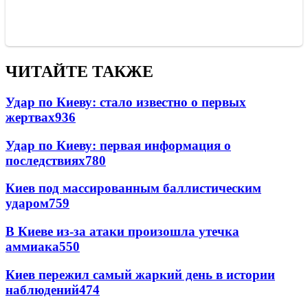
ЧИТАЙТЕ ТАКЖЕ
Удар по Киеву: стало известно о первых
жертвах
936
Удар по Киеву: первая информация о
последствиях
780
Киев под массированным баллистическим
ударом
759
В Киеве из-за атаки произошла утечка
аммиака
550
Киев пережил самый жаркий день в истории
наблюдений
474