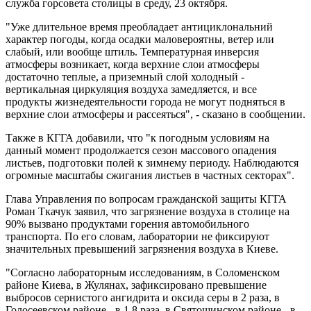
служба горсовета столицы в среду, 23 октября.
"Уже длительное время преобладает антициклональний
характер погоды, когда осадки маловероятны, ветер или
слабый, или вообще штиль. Температурная инверсия
атмосферы возникает, когда верхние слои атмосферы
достаточно теплые, а приземный слой холодный -
вертикальная циркуляция воздуха замедляется, и все
продукты жизнедеятельности города не могут подняться в
верхние слои атмосферы и рассеяться", - сказано в сообщении.
Также в КГГА добавили, что "к погодным условиям на
данный момент продолжается сезон массового опадения
листьев, подготовки полей к зимнему периоду. Наблюдаются
огромные масштабы сжигания листьев в частных секторах".
Глава Управления по вопросам гражданской защиты КГГА
Роман Ткачук заявил, что загрязнение воздуха в столице на
90% вызвано продуктами горения автомобильного
транспорта. По его словам, лаборатории не фиксируют
значительных превышений загрязнения воздуха в Киеве.
"Согласно лабораторным исследованиям, в Соломенском
районе Киева, в Жулянах, зафиксировано превышение
выбросов сернистого ангидрита и оксида серы в 2 раза, в
Голосеевском районе - в 1,8 раза, в Святошинском районе - в