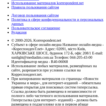
Использование материалов korrespondent.net
Правила пользования сайтом
Договор пользования сайтом
Политика в сфере конфиденциальности и персональных
данных
Пользовательское соглашение
Редакция
© 2000-2026, Korrespondent.net
Субъект в сфере онлайн-медиа Название онлайн-медиа -
«КореспонденТ.net» Адрес: 02091, місто Київ,
ХАРКІВСЬКЕ ШОСЕ, будинок 172-Б, офіс 208/1 E-mail:
sunlight@mediadim.com.ua
Телефон: 044-205-43-00
Идентификатор медиа - R40-06068
Использование любых материалов, размещённых на
сайте, разрешается при условии ссылки на
Корреспондент.net.
При копировании материалов со страницы «Новости
Украины и мира», для интернет-изданий – обязательна
прямая открытая для поисковых систем гиперссылка.
Ссылка должна быть размещена в независимости от
полного либо частичного использования материалов.
Гиперссылка (для интернет- изданий) – должна быть
размещена в подзаголовке или в первом абзаце