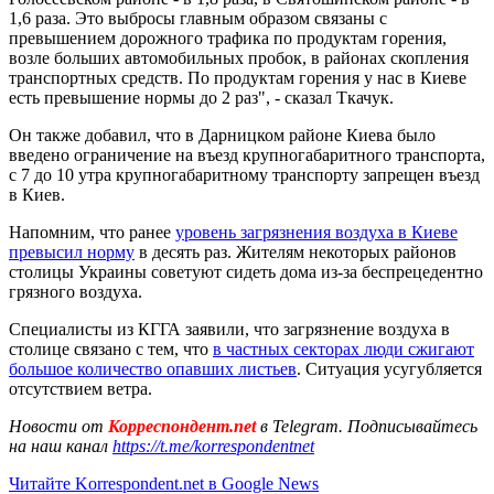
1,6 раза. Это выбросы главным образом связаны с
превышением дорожного трафика по продуктам горения,
возле больших автомобильных пробок, в районах скопления
транспортных средств. По продуктам горения у нас в Киеве
есть превышение нормы до 2 раз", - сказал Ткачук.
Он также добавил, что в Дарницком районе Киева было
введено ограничение на въезд крупногабаритного транспорта,
с 7 до 10 утра крупногабаритному транспорту запрещен въезд
в Киев.
Напомним, что ранее
уровень загрязнения воздуха в Киеве
превысил норму
в десять раз. Жителям некоторых районов
столицы Украины советуют сидеть дома из-за беспрецедентно
грязного воздуха.
Специалисты из КГГА заявили, что загрязнение воздуха в
столице связано с тем, что
в частных секторах люди сжигают
большое количество опавших листьев
. Ситуация усугубляется
отсутствием ветра.
Новости от
Корреспондент.net
в Telegram. Подписывайтесь
на наш канал
https://t.me/korrespondentnet
Читайте Korrespondent.net в Google News