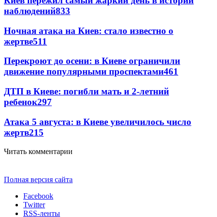
Киев пережил самый жаркий день в истории
наблюдений
833
Ночная атака на Киев: стало известно о
жертве
511
Перекроют до осени: в Киеве ограничили
движение популярными проспектами
461
ДТП в Киеве: погибли мать и 2-летний
ребенок
297
Атака 5 августа: в Киеве увеличилось число
жертв
215
Читать комментарии
Полная версия сайта
Facebook
Twitter
RSS-ленты