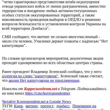
"четко гарантировал представителям штаба недопущения
отвода украинских войск от линии разграничения, амнистии
террористам и внедрение любых антиконституционных
особых статусов оккупированных территорий, а также
невозможность проведения выборов в ОРДЛО к решению
вопросов безопасности и установления контроля Украины на
всей территории Донбасса".
СМИ сообщают, что митинг не сильно многочисленный -
около ста человек. Учасники держат плакаты с надписью "Нет
капитуляции".
По словам организаторов мероприятия, аналогичные акции
проходят одновременно во всех областных центрах страны.
Ранее президент Владимир Зеленский сообщил, что у него
аллергия на слово "капитуляция"
. Зеленский также считает,
что
акции Нет капитуляции не проплаченные
.
Новости от
Корреспондент.net
в Telegram. Подписывайтесь
на наш канал
https://t.me/korrespondentnet
Читайте Korrespondent.net в Google News
ТЕГИ:
Киев
,
митинг
,
протест
,
донбасс
,
Перемирие на