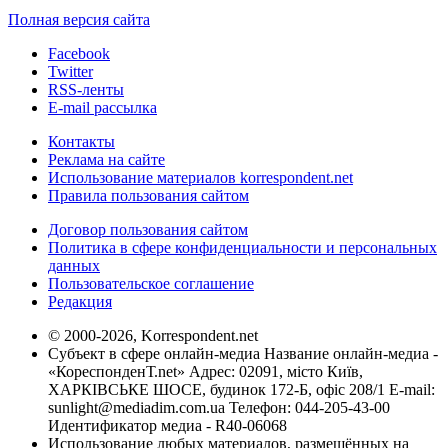
Полная версия сайта
Facebook
Twitter
RSS-ленты
E-mail рассылка
Контакты
Реклама на сайте
Использование материалов korrespondent.net
Правила пользования сайтом
Договор пользования сайтом
Политика в сфере конфиденциальности и персональных
данных
Пользовательское соглашение
Редакция
© 2000-2026, Korrespondent.net
Субъект в сфере онлайн-медиа Название онлайн-медиа -
«КореспонденТ.net» Адрес: 02091, місто Київ,
ХАРКІВСЬКЕ ШОСЕ, будинок 172-Б, офіс 208/1 E-mail:
sunlight@mediadim.com.ua
Телефон: 044-205-43-00
Идентификатор медиа - R40-06068
Использование любых материалов, размещённых на