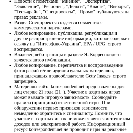
Новости с пометками "Мнение", "Экспертиза",
"Заявление", "Регионы", "Деньги", "Власть", "Выборы",
"Тест-драйв", "Спецпроекты", "Промо" публикуются на
правах рекламы.
Раздел Спецпроекты создается совместно с
коммерческими партнерами.
Любое копирование, публикация, републикация и
другое распространение информации, которое содержит
ссылку на "Интерфакс-Украина", EPA / UPG, строго
воспрещается.
Владелец веб-страницы в разделе Я- Корреспондент
является автор публикации.
Любое копирование, перепечатка и воспроизведение
фотографий и/или аудиовизуальных материалов,
принадлежащих правообладателю Getty Images, строго
запрещено.
Материалы сайта korrespondent.net предназначены для
лиц старше 21 года (21+). Участие в азартных играх
может вызвать игровую зависимость. Соблюдайте
правила (принципы) ответственной игры. При
обнаружении первых признаков зависимости
немедленно обратитесь к специалисту. Помните, что
участие в азартных играх не может являться источником
доходов или альтернативой работе. Информационный
ресурс korrespondent.net не проводит игры на реальные