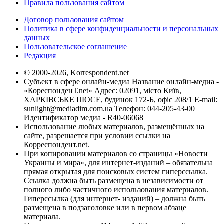
Правила пользования сайтом
Договор пользования сайтом
Политика в сфере конфиденциальности и персональных
данных
Пользовательское соглашение
Редакция
© 2000-2026, Korrespondent.net
Субъект в сфере онлайн-медиа Название онлайн-медиа -
«КореспонденТ.net» Адрес: 02091, місто Київ,
ХАРКІВСЬКЕ ШОСЕ, будинок 172-Б, офіс 208/1 E-mail:
sunlight@mediadim.com.ua
Телефон: 044-205-43-00
Идентификатор медиа - R40-06068
Использование любых материалов, размещённых на
сайте, разрешается при условии ссылки на
Корреспондент.net.
При копировании материалов со страницы «Новости
Украины и мира», для интернет-изданий – обязательна
прямая открытая для поисковых систем гиперссылка.
Ссылка должна быть размещена в независимости от
полного либо частичного использования материалов.
Гиперссылка (для интернет- изданий) – должна быть
размещена в подзаголовке или в первом абзаце
материала.