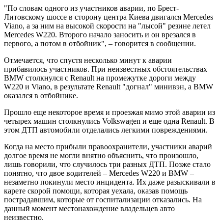
"По словам одного из участников аварии, по Брест-
Литовскому шоссе в сторону центра Киева двигался Mercedes
Viano, а за ним на высокой скорости на "лысой" резине летел
Mercedes W220. Второго начало заносить и он врезался в
первого, а потом в отбойник", – говорится в сообщении.
Отмечается, что спустя несколько минут к аварии
прибавилось участников. При неизвестных обстоятельствах
BMW столкнулся с Renault на промежутке дороги между
W220 и Viano, в результате Renault "догнал" минивэн, а BMW
оказался в отбойнике.
Прошло еще некоторое время и проезжая мимо этой аварии из
четырех машин столкнулись Volkswagen и еще одна Renault. В
этом ДТП автомобили отделались легкими повреждениями.
Когда на место прибыли правоохранители, участники аварий
долгое время не могли внятно объяснить, что произошло,
лишь говорили, что случилось три разных ДТП. Позже стало
понятно, что двое водителей – Mercedes W220 и BMW –
незаметно покинули место инцидента. Их даже разыскивали в
карете скорой помощи, которая уехала, оказав помощь
пострадавшим, которые от госпитализации отказались. На
данный момент местонахождение владельцев авто
неизвестно.