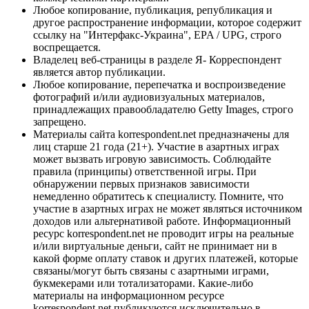
Любое копирование, публикация, републикация и
другое распространение информации, которое содержит
ссылку на "Интерфакс-Украина", EPA / UPG, строго
воспрещается.
Владелец веб-страницы в разделе Я- Корреспондент
является автор публикации.
Любое копирование, перепечатка и воспроизведение
фотографий и/или аудиовизуальных материалов,
принадлежащих правообладателю Getty Images, строго
запрещено.
Материалы сайта korrespondent.net предназначены для
лиц старше 21 года (21+). Участие в азартных играх
может вызвать игровую зависимость. Соблюдайте
правила (принципы) ответственной игры. При
обнаружении первых признаков зависимости
немедленно обратитесь к специалисту. Помните, что
участие в азартных играх не может являться источником
доходов или альтернативой работе. Информационный
ресурс korrespondent.net не проводит игры на реальные
и/или виртуальные деньги, сайт не принимает ни в
какой форме оплату ставок и других платежей, которые
связаны/могут быть связаны с азартными играми,
букмекерами или тотализаторами. Какие-либо
материалы на информационном ресурсе
korrespondent.net публикуются исключительно в