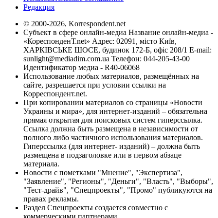
Редакция
© 2000-2026, Korrespondent.net
Субъект в сфере онлайн-медиа Название онлайн-медиа -
«КореспонденТ.net» Адрес: 02091, місто Київ,
ХАРКІВСЬКЕ ШОСЕ, будинок 172-Б, офіс 208/1 E-mail:
sunlight@mediadim.com.ua
Телефон: 044-205-43-00
Идентификатор медиа - R40-06068
Использование любых материалов, размещённых на
сайте, разрешается при условии ссылки на
Корреспондент.net.
При копировании материалов со страницы «Новости
Украины и мира», для интернет-изданий – обязательна
прямая открытая для поисковых систем гиперссылка.
Ссылка должна быть размещена в независимости от
полного либо частичного использования материалов.
Гиперссылка (для интернет- изданий) – должна быть
размещена в подзаголовке или в первом абзаце
материала.
Новости с пометками "Мнение", "Экспертиза",
"Заявление", "Регионы", "Деньги", "Власть", "Выборы",
"Тест-драйв", "Спецпроекты", "Промо" публикуются на
правах рекламы.
Раздел Спецпроекты создается совместно с
коммерческими партнерами.