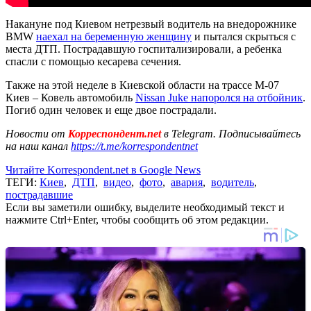
Накануне под Киевом нетрезвый водитель на внедорожнике
BMW
наехал на беременную женщину
и пытался скрыться с
места ДТП. Пострадавшую госпитализировали, а ребенка
спасли с помощью кесарева сечения.
Также на этой неделе в Киевской области на трассе M-07
Киев – Ковель автомобиль
Nissan Juke напоролся на отбойник
.
Погиб один человек и еще двое пострадали.
Новости от
Корреспондент.net
в Telegram. Подписывайтесь
на наш канал
https://t.me/korrespondentnet
Читайте Korrespondent.net в Google News
ТЕГИ:
Киев
,
ДТП
,
видео
,
фото
,
авария
,
водитель
,
пострадавшие
Если вы заметили ошибку, выделите необходимый текст и
нажмите Ctrl+Enter, чтобы сообщить об этом редакции.