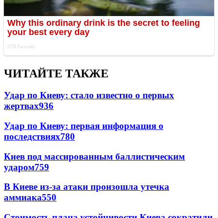
ЧИТАЙТЕ ТАКЖЕ
Удар по Киеву: стало известно о первых
жертвах
936
Удар по Киеву: первая информация о
последствиях
780
Киев под массированным баллистическим
ударом
759
В Киеве из-за атаки произошла утечка
аммиака
550
Стоимость плана устойчивости Киева сократили