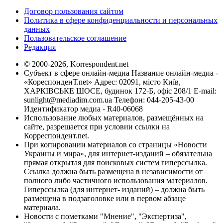
Договор пользования сайтом
Политика в сфере конфиденциальности и персональных
данных
Пользовательское соглашение
Редакция
© 2000-2026, Korrespondent.net
Субъект в сфере онлайн-медиа Название онлайн-медиа -
«КореспонденТ.net» Адрес: 02091, місто Київ,
ХАРКІВСЬКЕ ШОСЕ, будинок 172-Б, офіс 208/1 E-mail:
sunlight@mediadim.com.ua
Телефон: 044-205-43-00
Идентификатор медиа - R40-06068
Использование любых материалов, размещённых на
сайте, разрешается при условии ссылки на
Корреспондент.net.
При копировании материалов со страницы «Новости
Украины и мира», для интернет-изданий – обязательна
прямая открытая для поисковых систем гиперссылка.
Ссылка должна быть размещена в независимости от
полного либо частичного использования материалов.
Гиперссылка (для интернет- изданий) – должна быть
размещена в подзаголовке или в первом абзаце
материала.
Новости с пометками "Мнение", "Экспертиза",