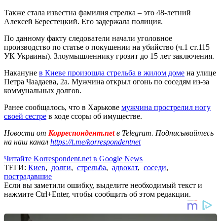
Также стала известна фамилия стрелка – это 48-летний
Алексей Берестецкий. Его задержала полиция.
По данному факту следователи начали уголовное
производство по статье о покушении на убийство (ч.1 ст.115
УК Украины). Злоумышленнику грозит до 15 лет заключения.
Накануне
в Киеве произошла стрельба в жилом доме
на улице
Петра Чаадаева, 2а. Мужчина открыл огонь по соседям из-за
коммунальных долгов.
Ранее сообщалось, что в Харькове
мужчина прострелил ногу
своей сестре
в ходе ссоры об имуществе.
Новости от
Корреспондент.net
в Telegram. Подписывайтесь
на наш канал
https://t.me/korrespondentnet
Читайте Korrespondent.net в Google News
ТЕГИ:
Киев
,
долги
,
стрельба
,
адвокат
,
соседи
,
пострадавшие
Если вы заметили ошибку, выделите необходимый текст и
нажмите Ctrl+Enter, чтобы сообщить об этом редакции.