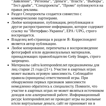
"Заявление", "Регионы", "Деньги", "Власть", "Выборы",
"Тест-драйв", "Спецпроекты", "Промо" публикуются на
правах рекламы.
Раздел Спецпроекты создается совместно с
коммерческими партнерами.
Любое копирование, публикация, републикация и
другое распространение информации, которое содержит
ссылку на "Интерфакс-Украина", EPA / UPG, строго
воспрещается.
Владелец веб-страницы в разделе Я- Корреспондент
является автор публикации.
Любое копирование, перепечатка и воспроизведение
фотографий и/или аудиовизуальных материалов,
принадлежащих правообладателю Getty Images, строго
запрещено.
Материалы сайта korrespondent.net предназначены для
лиц старше 21 года (21+). Участие в азартных играх
может вызвать игровую зависимость. Соблюдайте
правила (принципы) ответственной игры. При
обнаружении первых признаков зависимости
немедленно обратитесь к специалисту. Помните, что
участие в азартных играх не может являться источником
доходов или альтернативой работе. Информационный
ресурс korrespondent.net не проводит игры на реальные
и/или виртуальные деньги, сайт не принимает ни в