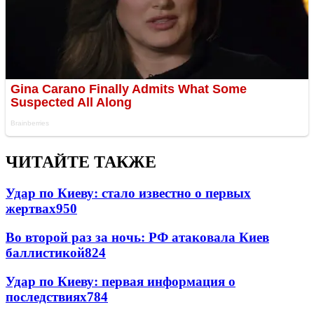
ЧИТАЙТЕ ТАКЖЕ
Удар по Киеву: стало известно о первых
жертвах
950
Во второй раз за ночь: РФ атаковала Киев
баллистикой
824
Удар по Киеву: первая информация о
последствиях
784