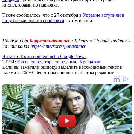
инспекторами по парковке.
Также сообщалось, что с 27 сентября
в Украине вступили в
силу новые правила парковки
автомобилей.
Новости от
Корреспондент.net
в Telegram. Подписывайтесь
на наш канал
https://t.me/korrespondentnet
Читайте Korrespondent.net в Google News
ТЕГИ:
Киев
,
эвакуатор
,
эвакуация
,
Крещатик
Если вы заметили ошибку, выделите необходимый текст и
нажмите Ctrl+Enter, чтобы сообщить об этом редакции.