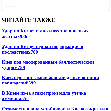
ЧИТАЙТЕ ТАКЖЕ
Удар по Киеву: стало известно о первых
жертвах
936
Удар по Киеву: первая информация о
последствиях
780
Киев под массированным баллистическим
ударом
759
Киев пережил самый жаркий день в истории
наблюдений
599
В Киеве из-за атаки произошла утечка
аммиака
550
Стоимость плана устойчивости Киева сократили