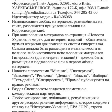
«КореспонденТ.net» Адрес: 02091, місто Київ,
ХАРКІВСЬКЕ ШОСЕ, будинок 172-Б, офіс 208/1 E-mail:
sunlight@mediadim.com.ua
Телефон: 044-205-43-00
Идентификатор медиа - R40-06068
Использование любых материалов, размещённых на
сайте, разрешается при условии ссылки на
Корреспондент.net.
При копировании материалов со страницы «Новости
Украины и мира», для интернет-изданий – обязательна
прямая открытая для поисковых систем гиперссылка.
Ссылка должна быть размещена в независимости от
полного либо частичного использования материалов.
Гиперссылка (для интернет- изданий) – должна быть
размещена в подзаголовке или в первом абзаце
материала.
Новости с пометками "Мнение", "Экспертиза",
"Заявление", "Регионы", "Деньги", "Власть", "Выборы",
"Тест-драйв", "Спецпроекты", "Промо" публикуются на
правах рекламы.
Раздел Спецпроекты создается совместно с
коммерческими партнерами.
Любое копирование, публикация, републикация и
другое распространение информации, которое содержит
ссылку на "Интерфакс-Украина", EPA / UPG, строго
воспрещается.