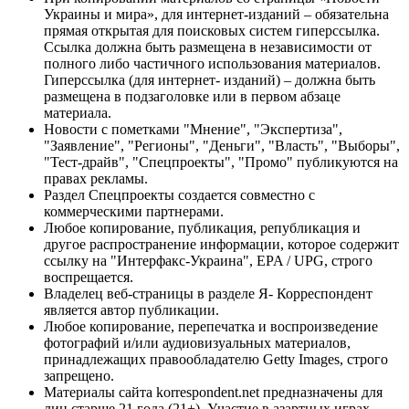
Украины и мира», для интернет-изданий – обязательна
прямая открытая для поисковых систем гиперссылка.
Ссылка должна быть размещена в независимости от
полного либо частичного использования материалов.
Гиперссылка (для интернет- изданий) – должна быть
размещена в подзаголовке или в первом абзаце
материала.
Новости с пометками "Мнение", "Экспертиза",
"Заявление", "Регионы", "Деньги", "Власть", "Выборы",
"Тест-драйв", "Спецпроекты", "Промо" публикуются на
правах рекламы.
Раздел Спецпроекты создается совместно с
коммерческими партнерами.
Любое копирование, публикация, републикация и
другое распространение информации, которое содержит
ссылку на "Интерфакс-Украина", EPA / UPG, строго
воспрещается.
Владелец веб-страницы в разделе Я- Корреспондент
является автор публикации.
Любое копирование, перепечатка и воспроизведение
фотографий и/или аудиовизуальных материалов,
принадлежащих правообладателю Getty Images, строго
запрещено.
Материалы сайта korrespondent.net предназначены для
лиц старше 21 года (21+). Участие в азартных играх