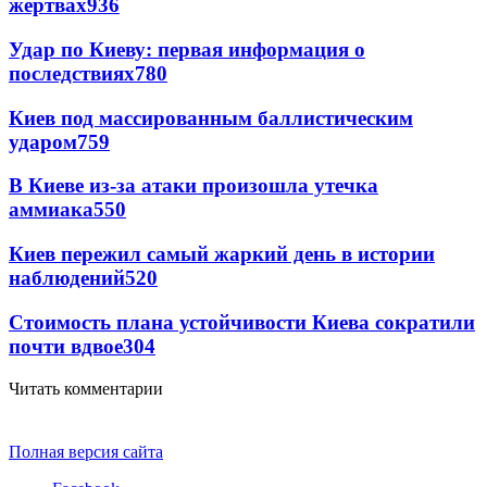
жертвах
936
Удар по Киеву: первая информация о
последствиях
780
Киев под массированным баллистическим
ударом
759
В Киеве из-за атаки произошла утечка
аммиака
550
Киев пережил самый жаркий день в истории
наблюдений
520
Стоимость плана устойчивости Киева сократили
почти вдвое
304
Читать комментарии
Полная версия сайта